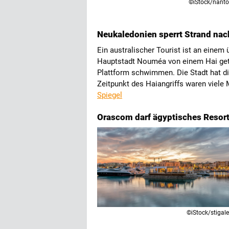
©iStock/nant
Neukaledonien sperrt Strand nac
Ein australischer Tourist ist an eine
Hauptstadt Nouméa von einem Hai getö
Plattform schwimmen. Die Stadt hat di
Zeitpunkt des Haiangriffs waren viele
Spiegel
Orascom darf ägyptisches Resor
©iStock/stigal