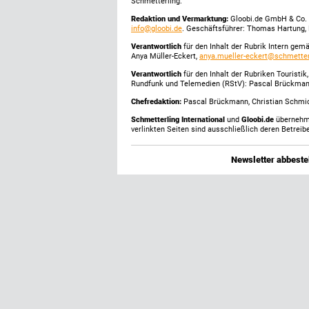
Schmetterling.
Redaktion und Vermarktung:
Gloobi.de GmbH & Co. 
info@gloobi.de
. Geschäftsführer: Thomas Hartung, 
Verantwortlich
für den Inhalt der Rubrik Intern gem
Anya Müller-Eckert,
anya.mueller-eckert@schmetter
Verantwortlich
für den Inhalt der Rubriken Touristi
Rundfunk und Telemedien (RStV): Pascal Brückma
Chefredaktion:
Pascal Brückmann, Christian Schmick
Schmetterling International
und
Gloobi.de
übernehmen
verlinkten Seiten sind ausschließlich deren Betreibe
Newsletter abbestel