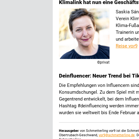
Klimalink hat nun eine Geschäfts
Saskia Sán
Verein Klim
Klima-Fußab
Trainerin u
und arbeite
Reise vor9
©privat
Deinfluencer: Neuer Trend bei Ti
Die Empfehlungen von Influencern sind 
Konsumdschungel. Zu dem Spiel mit me
Gegentrend entwickelt, bei dem Influe
Hashtag #deinfluencing werden immer p
wurden sie weltweit bis Ende Februar 
Herausgeber
von Schmetterling vor9 ist die Schme
Obertrubach-Geschwand,
vor9@schmetterling.de
. 