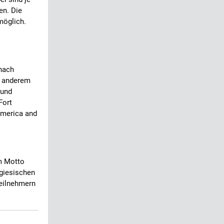
en. Die
möglich.
nach
r anderem
 und
Fort
America and
em Motto
ugiesischen
Teilnehmern