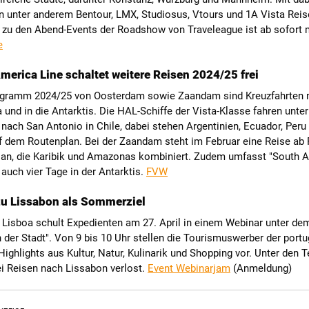
n unter anderem Bentour, LMX, Studiosus, Vtours und 1A Vista Reis
zu den Abend-Events der Roadshow von Traveleague ist ab sofort 
e
merica Line schaltet weitere Reisen 2024/25 frei
gramm 2024/25 von Oosterdam sowie Zaandam sind Kreuzfahrten 
und in die Antarktis. Die HAL-Schiffe der Vista-Klasse fahren unte
 nach San Antonio in Chile, dabei stehen Argentinien, Ecuador, Peru
f dem Routenplan. Bei der Zaandam steht im Februar eine Reise ab 
 an, die Karibik und Amazonas kombiniert. Zudem umfasst "South 
 auch vier Tage in der Antarktis.
FVW
u Lissabon als Sommerziel
 Lisboa schult Expedienten am 27. April in einem Webinar unter d
der Stadt". Von 9 bis 10 Uhr stellen die Tourismuswerber der port
ighlights aus Kultur, Natur, Kulinarik und Shopping vor. Unter den 
i Reisen nach Lissabon verlost.
Event Webinarjam
(Anmeldung)