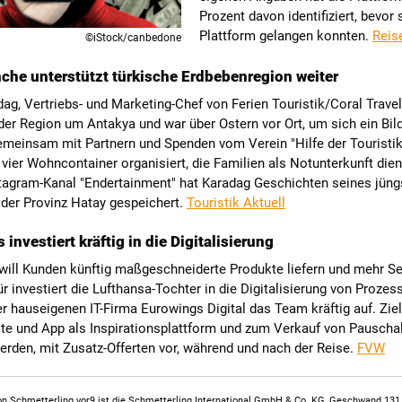
Prozent davon identifiziert, bevor 
Plattform gelangen konnten.
Reis
©iStock/canbedone
che unterstützt türkische Erdbebenregion weiter
ag, Vertriebs- und Marketing-Chef von Ferien Touristik/Coral Trave
der Region um Antakya und war über Ostern vor Ort, um sich ein Bil
meinsam mit Partnern und Spenden vom Verein "Hilfe der Touristik"
vier Wohncontainer organisiert, die Familien als Notunterkunft dien
tagram-Kanal "Endertainment" hat Karadag Geschichten seines jüng
 der Provinz Hatay gespeichert.
Touristik Aktuell
investiert kräftig in die Digitalisierung
will Kunden künftig maßgeschneiderte Produkte liefern und mehr Se
ür investiert die Lufthansa-Tochter in die Digitalisierung von Proze
er hauseigenen IT-Firma Eurowings Digital das Team kräftig auf. Ziel
te und App als Inspirationsplattform und zum Verkauf von Pauscha
erden, mit Zusatz-Offerten vor, während und nach der Reise.
FVW
n Schmetterling vor9 ist die Schmetterling International GmbH & Co. KG, Geschwand 131