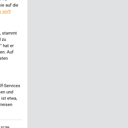
sie auf die
e vor9
l, stammt
d zu
 hat er
en. Auf
sten
lf-Services
ssen und
 ist etwa,
lreisen
, 91286