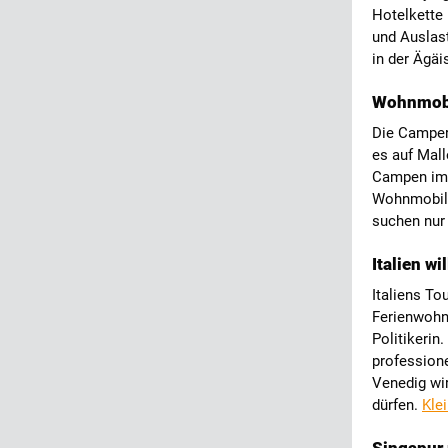
Hotelkette
und Auslas
in der Ägä
Wohnmobi
Die Camper
es auf Mall
Campen im A
Wohnmobile
suchen nur 
Italien w
Italiens To
Ferienwohn
Politikerin
profession
Venedig wir
dürfen.
Kle