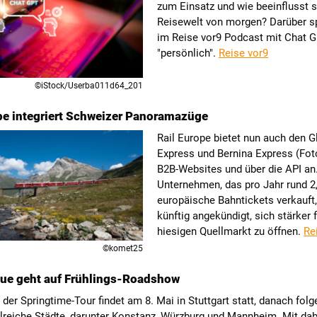
zum Einsatz und wie beeinflusst s
Reisewelt von morgen? Darüber s
im Reise vor9 Podcast mit Chat 
"persönlich".
Reise vor9
©iStock/Userba011d64_201
pe integriert Schweizer Panoramazüge
Rail Europe bietet nun auch den G
Express und Bernina Express (Fot
B2B-Websites und über die API an
Unternehmen, das pro Jahr rund 2,
europäische Bahntickets verkauft,
künftig angekündigt, sich stärker 
hiesigen Quellmarkt zu öffnen.
Re
©komet25
gue geht auf Frühlings-Roadshow
 der Springtime-Tour findet am 8. Mai in Stuttgart statt, danach fol
lreiche Städte, darunter Konstanz, Würzburg und Mannheim. Mit dabe