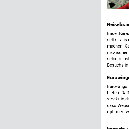
Reisebran
Ender Karad
selbst aus 
machen. Ge
inzwischen 
seinem Ins
Besuchs in
Eurowings 
Eurowings 
bieten. Daf
stockt in d
dass Websi
optimiert w
Herausgeber
vo