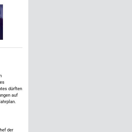
m
nes
ntes dürften
ungen auf
ahrplan.
hef der