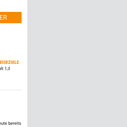
ER
EISEZIELE
lt 1,3
ute bereits