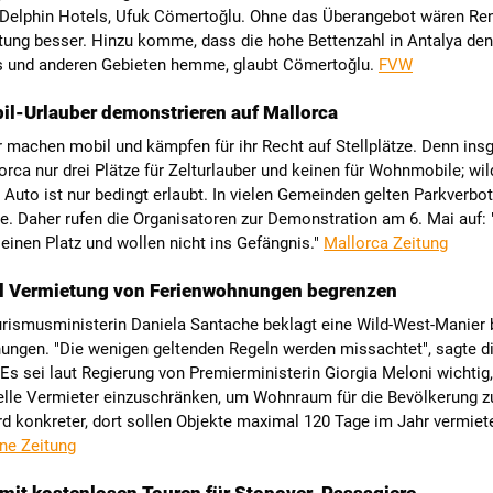
 Delphin Hotels, Ufuk Cömertoğlu. Ohne das Überangebot wären Rent
tung besser. Hinzu komme, dass die hohe Bettenzahl in Antalya de
is und anderen Gebieten hemme, glaubt Cömertoğlu.
FVW
l-Urlauber demonstrieren auf Mallorca
 machen mobil und kämpfen für ihr Recht auf Stellplätze. Denn ins
orca nur drei Plätze für Zelturlauber und keinen für Wohnmobile; wi
uto ist nur bedingt erlaubt. In vielen Gemeinden gelten Parkverbot
. Daher rufen die Organisatoren zur Demonstration am 6. Mai auf: 
einen Platz und wollen nicht ins Gefängnis."
Mallorca Zeitung
ill Vermietung von Ferienwohnungen begrenzen
urismusministerin Daniela Santache beklagt eine Wild-West-Manier 
ungen. "Die wenigen geltenden Regeln werden missachtet", sagte d
. Es sei laut Regierung von Premierministerin Giorgia Meloni wichtig,
elle Vermieter einzuschränken, um Wohnraum für die Bevölkerung zu
d konkreter, dort sollen Objekte maximal 120 Tage im Jahr vermiet
ine Zeitung