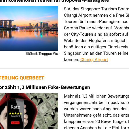
mit kostenlosen Touren für Stopover-Passagiere
SIA, das Singapore Tourism Board
Changi Airport nehmen die Free S
Touren für Transit-Passagiere nac
Corona-Pause wieder auf. Vorab
der City-Touren sind ab sofort auf
Website des Flughafens möglich.
benötigen ein gültiges Einreisevi
Singapur, um an den Touren teiln
©iStock Tengguo Wu
können.
Changi Airport
ERLING QUERBEET
or zählt 1,3 Millionen Fake-Bewertungen
Mehr als 1,3 Millionen Bewertunge
vergangenen Jahr bei Tripadvisor 
wurden, waren nach Angaben des
Unternehmens gefälscht, das ents
knapp einer von 20 Bewertungen.
eigenen Angaben hat die Plattfor