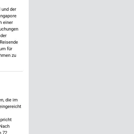
 und der
ingapore
h einer
buchungen
 der
 Reisende
sum für
ehmen zu
n, die im
eingereicht
pricht
 Nach
m 72