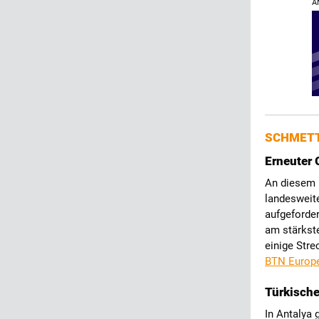
A
SCHMETT
Erneuter 
An diesem 
landesweite
aufgeforder
am stärkst
einige Stre
BTN Europ
Türkischer
In Antalya 