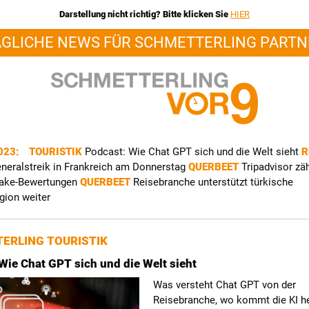
Darstellung nicht richtig? Bitte klicken Sie
HIER
ÄGLICHE NEWS FÜR SCHMETTERLING PARTN
2023:
TOURISTIK
Podcast: Wie Chat GPT sich und die Welt sieht
R
eneralstreik in Frankreich am Donnerstag
QUERBEET
Tripadvisor zäh
Fake-Bewertungen
QUERBEET
Reisebranche unterstützt türkische
gion weiter
ERLING TOURISTIK
Wie Chat GPT sich und die Welt sieht
Was versteht Chat GPT von der
Reisebranche, wo kommt die KI he