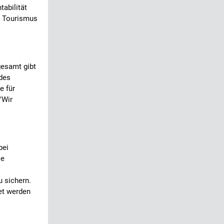
abilität
n Tourismus
gesamt gibt
ldes
e für
"Wir
bei
ie
 sichern.
et werden