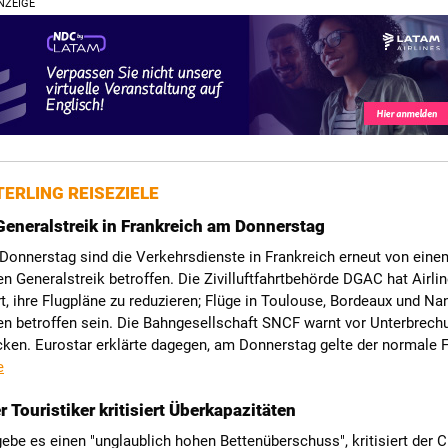
NZEIGE
ERLING REISEZIELE
Generalstreik in Frankreich am Donnerstag
Donnerstag sind die Verkehrsdienste in Frankreich erneut von eine
n Generalstreik betroffen. Die Zivilluftfahrtbehörde DGAC hat Airli
t, ihre Flugpläne zu reduzieren; Flüge in Toulouse, Bordeaux und Na
en betroffen sein. Die Bahngesellschaft SNCF warnt vor Unterbrech
cken. Eurostar erklärte dagegen, am Donnerstag gelte der normale F
e
 Touristiker kritisiert Überkapazitäten
gebe es einen "unglaublich hohen Bettenüberschuss", kritisiert der C