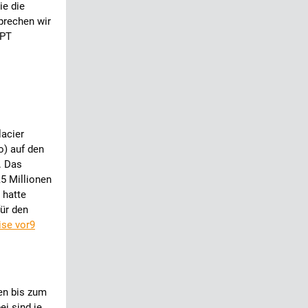
ie die
prechen wir
GPT
lacier
o) auf den
. Das
5 Millionen
 hatte
für den
ise vor9
gen bis zum
i sind je