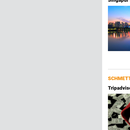
Singapur 
SCHMETT
Tripadvis