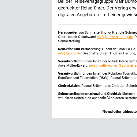
Bei der Reiseverlagsgruppe Mair Dumo
gedruckter Reiseführer. Der Verlag er
digitalen Angeboten - mit einer gewiss
Herausgeber
von Schmetterling vor9 ist die Schme
Obertrubach-Geschwand,
vor9@schmetterling.de
. 
Schmetterling.
Redaktion und Vermarktung:
Gloobi.de GmbH & Co. 
info@gloobi.de
. Geschäftsführer: Thomas Hartung, 
Verantwortlich
für den Inhalt der Rubrik Intern gem
Anya Müller-Eckert,
anya.mueller-eckert@schmetter
Verantwortlich
für den Inhalt der Rubriken Touristi
Rundfunk und Telemedien (RStV): Pascal Brückma
Chefredaktion:
Pascal Brückmann, Christian Schmick
Schmetterling International
und
Gloobi.de
übernehmen
verlinkten Seiten sind ausschließlich deren Betreibe
Newsletter abbestel