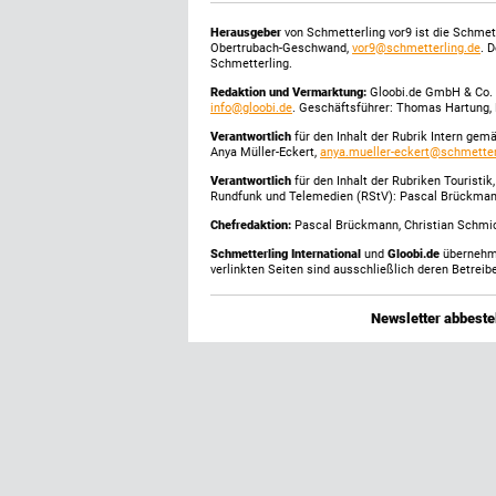
Herausgeber
von Schmetterling vor9 ist die Schme
Obertrubach-Geschwand,
vor9@schmetterling.de
. 
Schmetterling.
Redaktion und Vermarktung:
Gloobi.de GmbH & Co. 
info@gloobi.de
. Geschäftsführer: Thomas Hartung, 
Verantwortlich
für den Inhalt der Rubrik Intern gem
Anya Müller-Eckert,
anya.mueller-eckert@schmetter
Verantwortlich
für den Inhalt der Rubriken Touristi
Rundfunk und Telemedien (RStV): Pascal Brückma
Chefredaktion:
Pascal Brückmann, Christian Schmick
Schmetterling International
und
Gloobi.de
übernehmen
verlinkten Seiten sind ausschließlich deren Betreibe
Newsletter abbestel