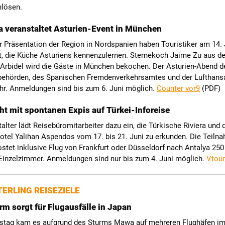
nlösen.
 veranstaltet Asturien-Event in München
 Präsentation der Region in Nordspanien haben Touristiker am 14. 
t, die Küche Asturiens kennenzulernen. Sternekoch Jaime Zu aus d
 Arbidel wird die Gäste in München bekochen. Der Asturien-Abend d
ehörden, des Spanischen Fremdenverkehrsamtes und der Lufthansa
hr. Anmeldungen sind bis zum 6. Juni möglich.
Counter vor9
(PDF)
ht mit spontanen Expis auf Türkei-Inforeise
alter lädt Reisebüromitarbeiter dazu ein, die Türkische Riviera und 
otel Yalihan Aspendos vom 17. bis 21. Juni zu erkunden. Die Teiln
ostet inklusive Flug von Frankfurt oder Düsseldorf nach Antalya 250
Einzelzimmer. Anmeldungen sind nur bis zum 4. Juni möglich.
Vtou
ERLING REISEZIELE
rm sorgt für Flugausfälle in Japan
tag kam es aufgrund des Sturms Mawa auf mehreren Flughäfen i