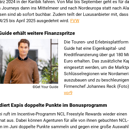
rz 2024 in der Karibik fahren. Von Mai bis September geht es für da
a Journeys dann ins Mittelmeer und nach Nordeuropa statt nach Ala
n sind ab sofort buchbar. Zudem teilt der Luxusanbieter mit, dass 
4/25 bis April 2025 ausgedehnt wird.
FVW
Guide erhält weitere Finanzspritze
Die Touren- und Erlebnisplattform
Guide hat eine Eigenkapital- und
Kreditfinanzierung über gut 180 Mi
Euro erhalten. Das zusätzliche Kap
eingesetzt werden, um die Marktp
Schlüsselregionen wie Nordamer
auszubauen und zu beschleunigen,
Firmenchef Johannes Reck (Foto
©Get Your Guide
vor9
diert Expis doppelte Punkte im Bonusprogramm
ei ruft im Incentive-Programm NCL Freestyle Rewards wieder einen
at aus. Dabei können Agenturen für alle von ihnen gebuchten NCL-
en im Juni doppelte Punkte sammeln und gegen eine große Auswahl