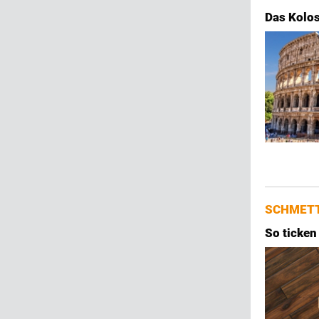
Das Kolo
SCHMETT
So ticken