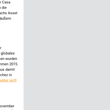
n Casa
 die
achs Asset
 äußern
r
 globales
ssen wurden
ommen 2015.
mus damit
nchez in
unter vor9
 November