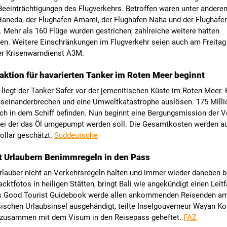
Beeinträchtigungen des Flugverkehrs. Betroffen waren unter andere
Haneda, der Flughafen Amami, der Flughafen Naha und der Flughafe
Mehr als 160 Flüge wurden gestrichen, zahlreiche weitere hatten
en. Weitere Einschränkungen im Flugverkehr seien auch am Freitag
der Krisenwarndienst A3M.
ktion für havarierten Tanker im Roten Meer beginnt
 liegt der Tanker Safer vor der jemenitischen Küste im Roten Meer. 
useinanderbrechen und eine Umweltkatastrophe auslösen. 175 Milli
ich in dem Schiff befinden. Nun beginnt eine Bergungsmission der V
bei der das Öl umgepumpt werden soll. Die Gesamtkosten werden a
ollar geschätzt.
Süddeutsche
et Urlaubern Benimmregeln in den Pass
Urlauber nicht an Verkehrsregeln halten und immer wieder daneben
cktfotos in heiligen Stätten, bringt Bali wie angekündigt einen Leit
s Good Tourist Guidebook werde allen ankommenden Reisenden am
ischen Urlaubsinsel ausgehändigt, teilte Inselgouverneur Wayan Kos
 zusammen mit dem Visum in den Reisepass geheftet.
FAZ