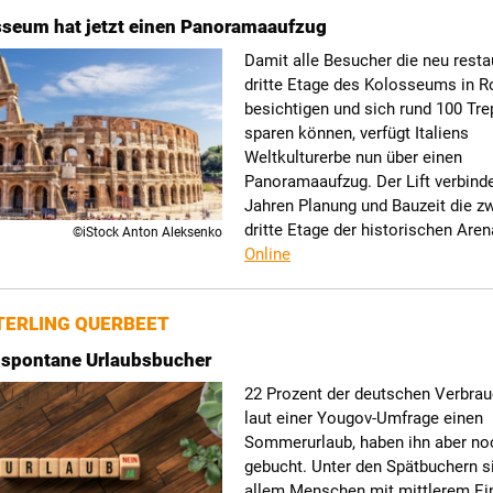
sseum hat jetzt einen Panoramaaufzug
Damit alle Besucher die neu resta
dritte Etage des Kolosseums in 
besichtigen und sich rund 100 Tr
sparen können, verfügt Italiens
Weltkulturerbe nun über einen
Panoramaaufzug. Der Lift verbinde
Jahren Planung und Bauzeit die z
dritte Etage der historischen Are
©iStock Anton Aleksenko
Online
ERLING QUERBEET
 spontane Urlaubsbucher
22 Prozent der deutschen Verbrau
laut einer Yougov-Umfrage einen
Sommerurlaub, haben ihn aber no
gebucht. Unter den Spätbuchern s
allem Menschen mit mittlerem 