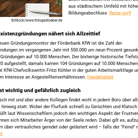
aus städtischem Umfeld mit höh
Bildungsabschluss.
Reise vor9
©iStock/www.fotogestoeber.de
Existenzgründungen nähert sich Allzeittief
euen Gründungsmonitor der Förderbank KfW ist die Zahl der
ündungen im vergangenen Jahr mit 550.000 um neun Prozent gesun
Gründungen auf 10.000 Menschen. Der bisherige historische Tiefs
20 aufgestellt, damals kamen 104 Gründungen auf 10.000 Menschen
t KfW-Chefvolkswirtin Fritzi Köhler in der guten Arbeitsmarktlage u
 Interesse an Angestelltenverhältnissen.
Handelsblatt
ist wichtig und gefährlich zugleich
ch mit und über andere Kollegen findet wohl in jedem Büro über all
 hinweg statt. Wobei der Flurfunk schnell zu Gerüchten und Klatsch
füllt laut Wissenschaftlern jedoch den wichtigen Aspekt der Frustv
nen sich Mitarbeiter Ärger von der Seele reden. Dabei gilt es, auf
 über vertrauliches geredet oder gelästert wird – falls der "Feind" 
el