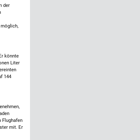
m der
n
 möglich,
Er könnte
onen Liter
ereinten
uf 144
 benehmen,
faden
 Flughafen
ter mit. Er