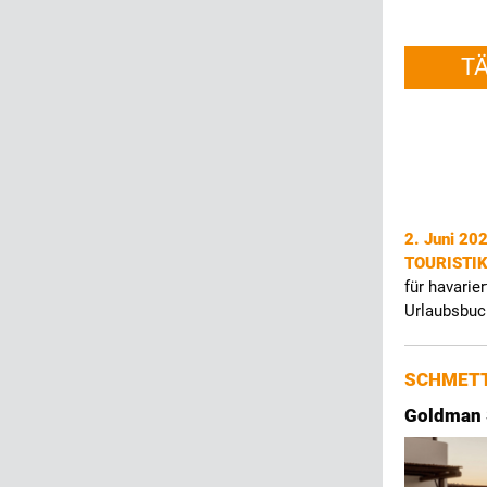
T
2. Juni 20
TOURISTI
für havarie
Urlaubsbuc
SCHMETT
Goldman 