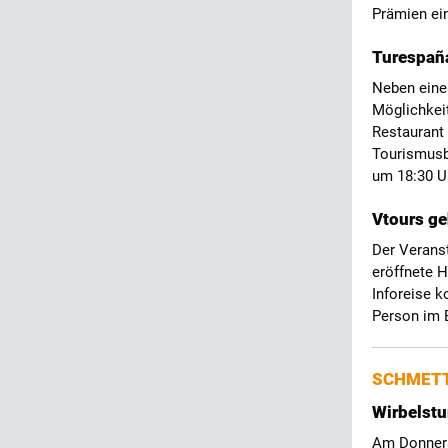
Prämien ei
Turespaña
Neben einer
Möglichkei
Restaurant
Tourismusb
um 18:30 U
Vtours ge
Der Veranst
eröffnete H
Inforeise k
Person im 
SCHMETT
Wirbelstu
Am Donners