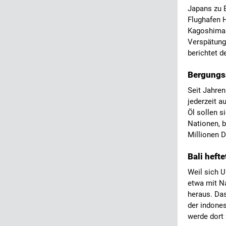
Japans zu 
Flughafen 
Kagoshima. 
Verspätung
berichtet 
Bergungsa
Seit Jahren
jederzeit a
Öl sollen s
Nationen, 
Millionen D
Bali heft
Weil sich 
etwa mit Na
heraus. Da
der indones
werde dort