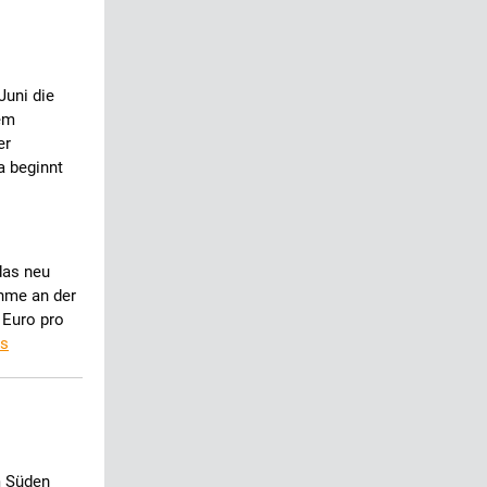
Juni die
em
er
 beginnt
das neu
ahme an der
 Euro pro
rs
m Süden