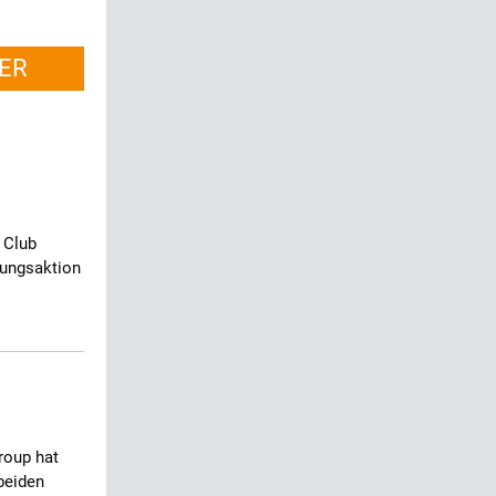
ER
 Club
ungsaktion
roup hat
 beiden