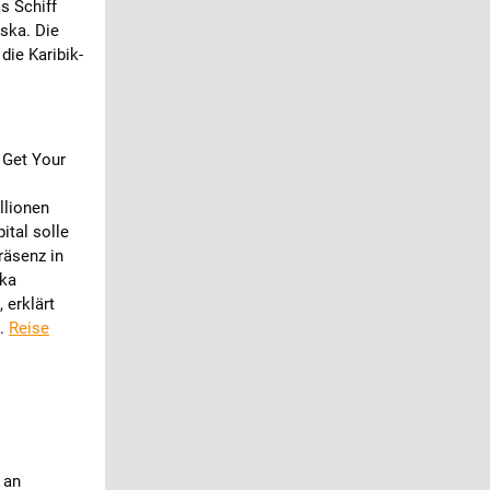
s Schiff
ska. Die
die Karibik-
 Get Your
llionen
ital solle
räsenz in
ika
 erklärt
).
Reise
 an