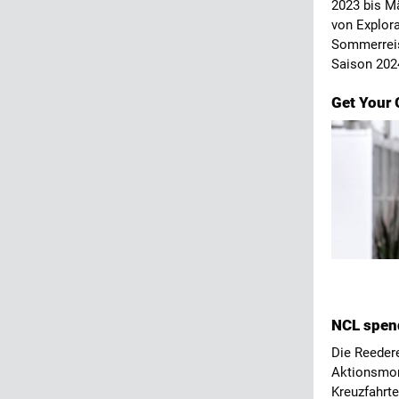
2023 bis Mä
von Explor
Sommerreise
Saison 202
Get Your 
NCL spen
Die Reeder
Aktionsmon
Kreuzfahrt