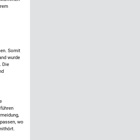
erem
ken. Somit
tand wurde
. Die
nd
e
 führen
ermeidung,
zupassen, wo
mithört.