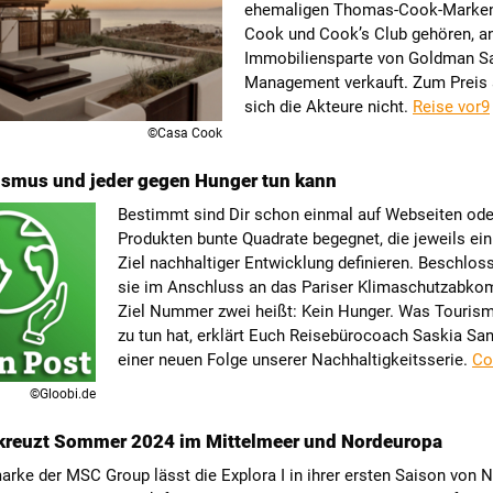
ehemaligen Thomas-Cook-Marke
Cook und Cook’s Club gehören, an
Immobiliensparte von Goldman S
Management verkauft. Zum Preis
sich die Akteure nicht.
Reise vor9
©Casa Cook
ismus und jeder gegen Hunger tun kann
Bestimmt sind Dir schon einmal auf Webseiten ode
Produkten bunte Quadrate begegnet, die jeweils ein
Ziel nachhaltiger Entwicklung definieren. Beschlo
sie im Anschluss an das Pariser Klimaschutzabk
Ziel Nummer zwei heißt: Kein Hunger. Was Touris
zu tun hat, erklärt Euch Reisebürocoach Saskia Sa
einer neuen Folge unserer Nachhaltigkeitsserie.
Co
©Gloobi.de
 kreuzt Sommer 2024 im Mittelmeer und Nordeuropa
arke der MSC Group lässt die Explora I in ihrer ersten Saison von