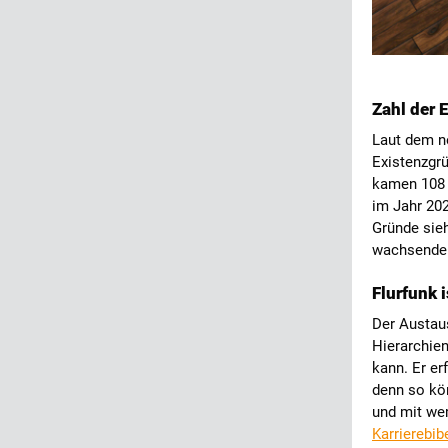
Zahl der 
Laut dem n
Existenzgr
kamen 108 
im Jahr 20
Gründe sieh
wachsendem
Flurfunk 
Der Austaus
Hierarchien
kann. Er er
denn so kön
und mit wem
Karrierebib