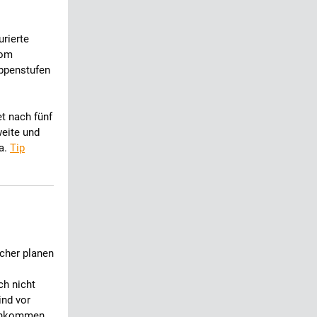
urierte
Rom
eppenstufen
t nach fünf
weite und
na.
Tip
cher planen
ch nicht
ind vor
Einkommen