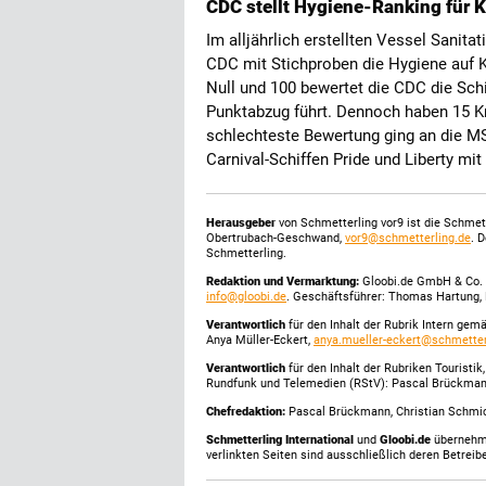
CDC stellt Hygiene-Ranking für K
Im alljährlich erstellten Vessel Sanit
CDC mit Stichproben die Hygiene auf K
Null und 100 bewertet die CDC die Schi
Punktabzug führt. Dennoch haben 15 Kr
schlechteste Bewertung ging an die MS
Carnival-Schiffen Pride und Liberty mi
Herausgeber
von Schmetterling vor9 ist die Schme
Obertrubach-Geschwand,
vor9@schmetterling.de
. 
Schmetterling.
Redaktion und Vermarktung:
Gloobi.de GmbH & Co. 
info@gloobi.de
. Geschäftsführer: Thomas Hartung, 
Verantwortlich
für den Inhalt der Rubrik Intern gem
Anya Müller-Eckert,
anya.mueller-eckert@schmetter
Verantwortlich
für den Inhalt der Rubriken Touristi
Rundfunk und Telemedien (RStV): Pascal Brückma
Chefredaktion:
Pascal Brückmann, Christian Schmick
Schmetterling International
und
Gloobi.de
übernehmen
verlinkten Seiten sind ausschließlich deren Betreibe