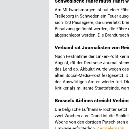
Schwedische Fähre muss Fahrt w
Am Mittwochmorgen ist auf einer Fäh
Trelleborg in Schweden ein Feuer ausg
sich 130 Passagiere, die unverletzt b
Besatzung gelöscht werden, die Fähre
abgeschleppt werden. Die Brandursach
Verband rät Journalisten von Reis
Nach Festnahme der Linken-Politikerin 
August, rät der Deutsche Journalistenv
das Land ab. Akbulut wurde wegen des
alten Social-Media-Post festgesetzt. 
des Auswärtigen Amtes wieder frei. Di
Kritiker als militante Staatsfeinde, war
Brussels Airlines streicht Verb
Die belgische Lufthansa-Tochter setzt 
zwei Wochen aus. Grund ist die Schlie
Woche von den dortigen Putschisten 
Umwege erforderlich.
Aerotelegraph