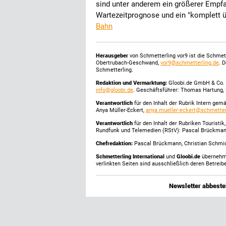
sind unter anderem ein größerer Empfa
Wartezeitprognose und ein "komplett 
Bahn
Herausgeber
von Schmetterling vor9 ist die Schme
Obertrubach-Geschwand,
vor9@schmetterling.de
. 
Schmetterling.
Redaktion und Vermarktung:
Gloobi.de GmbH & Co. 
info@gloobi.de
. Geschäftsführer: Thomas Hartung, 
Verantwortlich
für den Inhalt der Rubrik Intern gem
Anya Müller-Eckert,
anya.mueller-eckert@schmetter
Verantwortlich
für den Inhalt der Rubriken Touristi
Rundfunk und Telemedien (RStV): Pascal Brückma
Chefredaktion:
Pascal Brückmann, Christian Schmick
Schmetterling International
und
Gloobi.de
übernehmen
verlinkten Seiten sind ausschließlich deren Betreibe
Newsletter abbestel