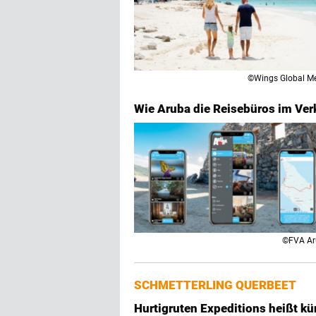
©Wings Global M
Wie Aruba die Reisebüros im Ver
©FVA Ar
SCHMETTERLING QUERBEET
Hurtigruten Expeditions heißt kü