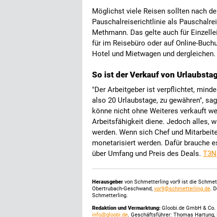
Möglichst viele Reisen sollten nach de
Pauschalreiserichtlinie als Pauschalre
Methmann. Das gelte auch für Einzelle
für im Reisebüro oder auf Online-Buch
Hotel und Mietwagen und dergleichen
So ist der Verkauf von Urlaubst
"Der Arbeitgeber ist verpflichtet, min
also 20 Urlaubstage, zu gewähren", sag
könne nicht ohne Weiteres verkauft we
Arbeitsfähigkeit diene. Jedoch alles, 
werden. Wenn sich Chef und Mitarbeiter
monetarisiert werden. Dafür brauche es
über Umfang und Preis des Deals.
T3N
Herausgeber
von Schmetterling vor9 ist die Schme
Obertrubach-Geschwand,
vor9@schmetterling.de
. 
Schmetterling.
Redaktion und Vermarktung:
Gloobi.de GmbH & Co. 
info@gloobi.de
. Geschäftsführer: Thomas Hartung, 