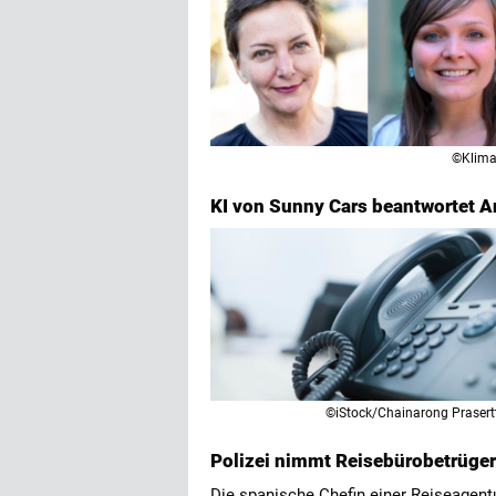
©Klima
KI von Sunny Cars beantwortet A
©iStock/Chainarong Prasert
Polizei nimmt Reisebürobetrügeri
Die spanische Chefin einer Reiseagen