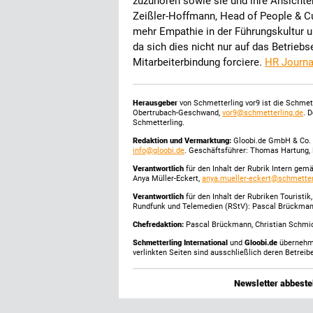
zuzuhören sowie sie und ihre Ansichte
Zeißler-Hoffmann, Head of People & Cult
mehr Empathie in der Führungskultur u
da sich dies nicht nur auf das Betrieb
Mitarbeiterbindung forciere.
HR Journa
Herausgeber
von Schmetterling vor9 ist die Schme
Obertrubach-Geschwand,
vor9@schmetterling.de
. 
Schmetterling.
Redaktion und Vermarktung:
Gloobi.de GmbH & Co. 
info@gloobi.de
. Geschäftsführer: Thomas Hartung, 
Verantwortlich
für den Inhalt der Rubrik Intern gem
Anya Müller-Eckert,
anya.mueller-eckert@schmetter
Verantwortlich
für den Inhalt der Rubriken Touristi
Rundfunk und Telemedien (RStV): Pascal Brückma
Chefredaktion:
Pascal Brückmann, Christian Schmick
Schmetterling International
und
Gloobi.de
übernehmen
verlinkten Seiten sind ausschließlich deren Betreibe
Newsletter abbestel