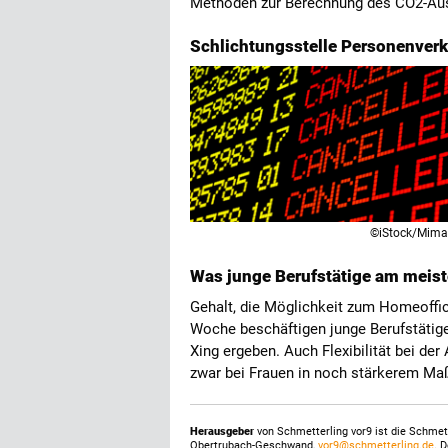
Methoden zur Berechnung des CO2-Au
Schlichtungsstelle Personenverke
©iStock/Mim
Was junge Berufstätige am meiste
Gehalt, die Möglichkeit zum Homeoffice
Woche beschäftigen junge Berufstätig
Xing ergeben. Auch Flexibilität bei der 
zwar bei Frauen in noch stärkerem Ma
Herausgeber
von Schmetterling vor9 ist die Schme
Obertrubach-Geschwand,
vor9@schmetterling.de
. 