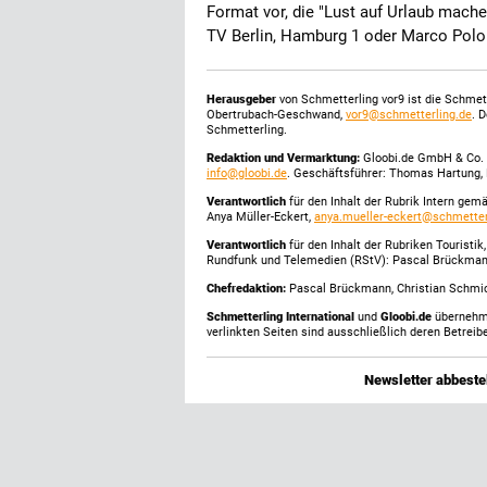
Format vor, die "Lust auf Urlaub mach
TV Berlin, Hamburg 1 oder Marco Polo
Herausgeber
von Schmetterling vor9 ist die Schme
Obertrubach-Geschwand,
vor9@schmetterling.de
. 
Schmetterling.
Redaktion und Vermarktung:
Gloobi.de GmbH & Co. 
info@gloobi.de
. Geschäftsführer: Thomas Hartung, 
Verantwortlich
für den Inhalt der Rubrik Intern gem
Anya Müller-Eckert,
anya.mueller-eckert@schmetter
Verantwortlich
für den Inhalt der Rubriken Touristi
Rundfunk und Telemedien (RStV): Pascal Brückma
Chefredaktion:
Pascal Brückmann, Christian Schmick
Schmetterling International
und
Gloobi.de
übernehmen
verlinkten Seiten sind ausschließlich deren Betreibe
Newsletter abbestel