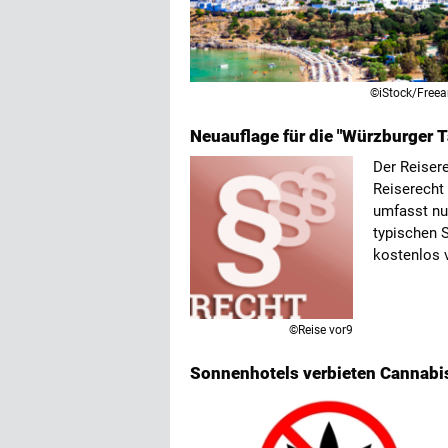
©iStock/Freear
Neuauflage für die "Würzburger T
Der Reisere
Reiserecht 
umfasst nu
typischen S
kostenlos 
©Reise vor9
Sonnenhotels verbieten Cannabi