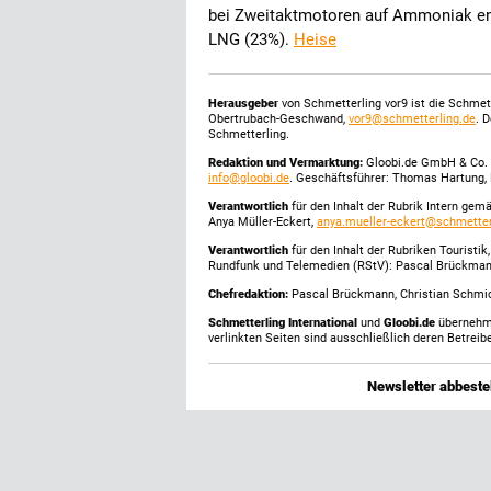
bei Zweitaktmotoren auf Ammoniak ent
LNG (23%).
Heise
Herausgeber
von Schmetterling vor9 ist die Schme
Obertrubach-Geschwand,
vor9@schmetterling.de
. 
Schmetterling.
Redaktion und Vermarktung:
Gloobi.de GmbH & Co. 
info@gloobi.de
. Geschäftsführer: Thomas Hartung, 
Verantwortlich
für den Inhalt der Rubrik Intern gem
Anya Müller-Eckert,
anya.mueller-eckert@schmetter
Verantwortlich
für den Inhalt der Rubriken Touristi
Rundfunk und Telemedien (RStV): Pascal Brückma
Chefredaktion:
Pascal Brückmann, Christian Schmick
Schmetterling International
und
Gloobi.de
übernehmen
verlinkten Seiten sind ausschließlich deren Betreibe
Newsletter abbestel