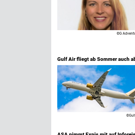
©G Advent
Gulf Air fliegt ab Sommer auch 
©Gulf
ASA nimmt Expis mit auf Inforeis