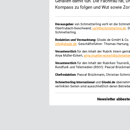
Gefallen damit tun. Die Fachfrau rät,
Kompass zu folgen und Wut sowie Zor
Herausgeber
von Schmetterling vor9 ist die Schme
Obertrubach-Geschwand,
vor9@schmetterling.de
. 
Schmetterling.
Redaktion und Vermarktung:
Gloobi.de GmbH & Co. 
info@gloobi.de
. Geschäftsführer: Thomas Hartung, 
Verantwortlich
für den Inhalt der Rubrik Intern gem
Anya Müller-Eckert,
anya.mueller-eckert@schmetter
Verantwortlich
für den Inhalt der Rubriken Touristi
Rundfunk und Telemedien (RStV): Pascal Brückma
Chefredaktion:
Pascal Brückmann, Christian Schmick
Schmetterling International
und
Gloobi.de
übernehmen
verlinkten Seiten sind ausschließlich deren Betreibe
Newsletter abbestel