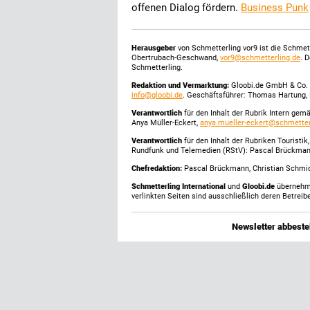
offenen Dialog fördern.
Business Punk
Herausgeber
von Schmetterling vor9 ist die Schme
Obertrubach-Geschwand,
vor9@schmetterling.de
. 
Schmetterling.
Redaktion und Vermarktung:
Gloobi.de GmbH & Co. 
info@gloobi.de
. Geschäftsführer: Thomas Hartung, 
Verantwortlich
für den Inhalt der Rubrik Intern gem
Anya Müller-Eckert,
anya.mueller-eckert@schmetter
Verantwortlich
für den Inhalt der Rubriken Touristi
Rundfunk und Telemedien (RStV): Pascal Brückma
Chefredaktion:
Pascal Brückmann, Christian Schmick
Schmetterling International
und
Gloobi.de
übernehmen
verlinkten Seiten sind ausschließlich deren Betreibe
Newsletter abbestel