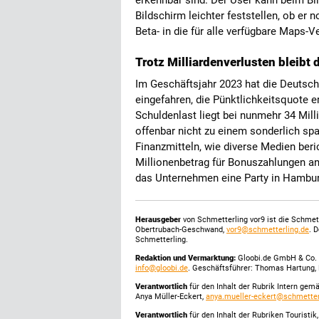
erkennbar sind. Der User kann beim B
Bildschirm leichter feststellen, ob er 
Beta- in die für alle verfügbare Maps-V
Trotz Milliardenverlusten bleibt
Im Geschäftsjahr 2023 hat die Deutsche
eingefahren, die Pünktlichkeitsquote e
Schuldenlast liegt bei nunmehr 34 Mil
offenbar nicht zu einem sonderlich s
Finanzmitteln, wie diverse Medien beric
Millionenbetrag für Bonuszahlungen a
das Unternehmen eine Party in Hamburg
Herausgeber
von Schmetterling vor9 ist die Schme
Obertrubach-Geschwand,
vor9@schmetterling.de
. 
Schmetterling.
Redaktion und Vermarktung:
Gloobi.de GmbH & Co. 
info@gloobi.de
. Geschäftsführer: Thomas Hartung, 
Verantwortlich
für den Inhalt der Rubrik Intern gem
Anya Müller-Eckert,
anya.mueller-eckert@schmetter
Verantwortlich
für den Inhalt der Rubriken Touristi