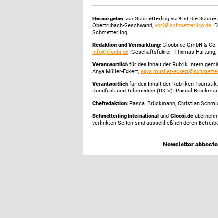
Herausgeber
von Schmetterling vor9 ist die Schme
Obertrubach-Geschwand,
vor9@schmetterling.de
. 
Schmetterling.
Redaktion und Vermarktung:
Gloobi.de GmbH & Co. 
info@gloobi.de
. Geschäftsführer: Thomas Hartung, 
Verantwortlich
für den Inhalt der Rubrik Intern gem
Anya Müller-Eckert,
anya.mueller-eckert@schmetter
Verantwortlich
für den Inhalt der Rubriken Touristi
Rundfunk und Telemedien (RStV): Pascal Brückma
Chefredaktion:
Pascal Brückmann, Christian Schmick
Schmetterling International
und
Gloobi.de
übernehmen
verlinkten Seiten sind ausschließlich deren Betreibe
Newsletter abbestel