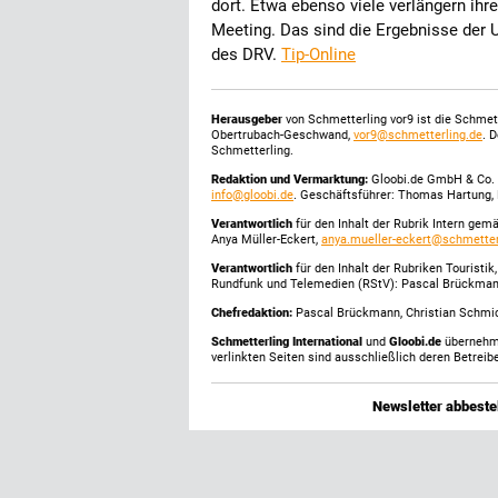
dort. Etwa ebenso viele verlängern ihr
Meeting. Das sind die Ergebnisse der 
des DRV.
Tip-Online
Herausgeber
von Schmetterling vor9 ist die Schme
Obertrubach-Geschwand,
vor9@schmetterling.de
. 
Schmetterling.
Redaktion und Vermarktung:
Gloobi.de GmbH & Co. 
info@gloobi.de
. Geschäftsführer: Thomas Hartung, 
Verantwortlich
für den Inhalt der Rubrik Intern gem
Anya Müller-Eckert,
anya.mueller-eckert@schmetter
Verantwortlich
für den Inhalt der Rubriken Touristi
Rundfunk und Telemedien (RStV): Pascal Brückma
Chefredaktion:
Pascal Brückmann, Christian Schmick
Schmetterling International
und
Gloobi.de
übernehmen
verlinkten Seiten sind ausschließlich deren Betreibe
Newsletter abbestel