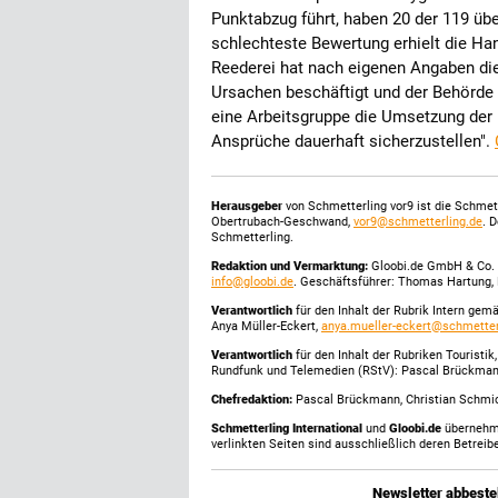
Punktabzug führt, haben 20 der 119 übe
schlechteste Bewertung erhielt die Han
Reederei hat nach eigenen Angaben die 
Ursachen beschäftigt und der Behörde 
eine Arbeitsgruppe die Umsetzung de
Ansprüche dauerhaft sicherzustellen".
Herausgeber
von Schmetterling vor9 ist die Schme
Obertrubach-Geschwand,
vor9@schmetterling.de
. 
Schmetterling.
Redaktion und Vermarktung:
Gloobi.de GmbH & Co. 
info@gloobi.de
. Geschäftsführer: Thomas Hartung, 
Verantwortlich
für den Inhalt der Rubrik Intern gem
Anya Müller-Eckert,
anya.mueller-eckert@schmetter
Verantwortlich
für den Inhalt der Rubriken Touristi
Rundfunk und Telemedien (RStV): Pascal Brückma
Chefredaktion:
Pascal Brückmann, Christian Schmick
Schmetterling International
und
Gloobi.de
übernehmen
verlinkten Seiten sind ausschließlich deren Betreibe
Newsletter abbestel