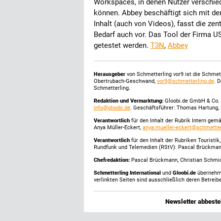
Workspaces, in denen Nutzer verschi
können. Abbey beschäftigt sich mit de
Inhalt (auch von Videos), fasst die ze
Bedarf auch vor. Das Tool der Firma US 
getestet werden.
T3N
,
Abbey
Herausgeber
von Schmetterling vor9 ist die Schme
Obertrubach-Geschwand,
vor9@schmetterling.de
. 
Schmetterling.
Redaktion und Vermarktung:
Gloobi.de GmbH & Co. 
info@gloobi.de
. Geschäftsführer: Thomas Hartung, 
Verantwortlich
für den Inhalt der Rubrik Intern gem
Anya Müller-Eckert,
anya.mueller-eckert@schmetter
Verantwortlich
für den Inhalt der Rubriken Touristi
Rundfunk und Telemedien (RStV): Pascal Brückma
Chefredaktion:
Pascal Brückmann, Christian Schmick
Schmetterling International
und
Gloobi.de
übernehmen
verlinkten Seiten sind ausschließlich deren Betreibe
Newsletter abbestel