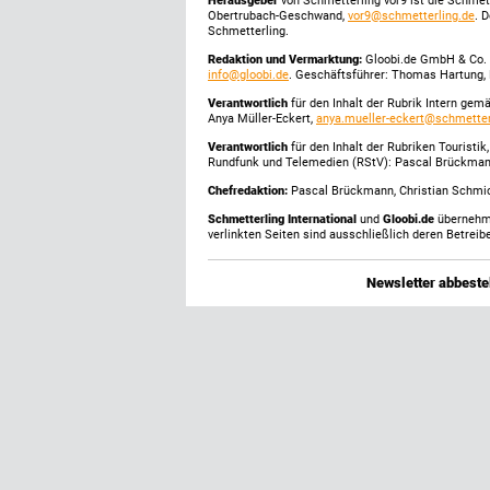
Herausgeber
von Schmetterling vor9 ist die Schme
Obertrubach-Geschwand,
vor9@schmetterling.de
. 
Schmetterling.
Redaktion und Vermarktung:
Gloobi.de GmbH & Co. 
info@gloobi.de
. Geschäftsführer: Thomas Hartung, 
Verantwortlich
für den Inhalt der Rubrik Intern gem
Anya Müller-Eckert,
anya.mueller-eckert@schmetter
Verantwortlich
für den Inhalt der Rubriken Touristi
Rundfunk und Telemedien (RStV): Pascal Brückma
Chefredaktion:
Pascal Brückmann, Christian Schmick
Schmetterling International
und
Gloobi.de
übernehmen
verlinkten Seiten sind ausschließlich deren Betreibe
Newsletter abbestel