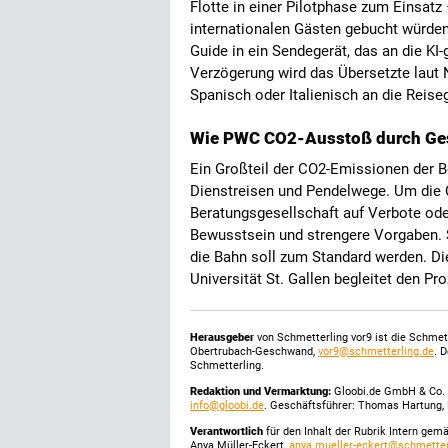
Flotte in einer Pilotphase zum Einsatz
internationalen Gästen gebucht würden, 
Guide in ein Sendegerät, das an die KI
Verzögerung wird das Übersetzte laut 
Spanisch oder Italienisch an die Reise
Wie PWC CO2-Ausstoß durch Gesc
Ein Großteil der CO2-Emissionen der 
Dienstreisen und Pendelwege. Um die C
Beratungsgesellschaft auf Verbote ode
Bewusstsein und strengere Vorgaben. 
die Bahn soll zum Standard werden. Die
Universität St. Gallen begleitet den Pr
Herausgeber
von Schmetterling vor9 ist die Schme
Obertrubach-Geschwand,
vor9@schmetterling.de
. 
Schmetterling.
Redaktion und Vermarktung:
Gloobi.de GmbH & Co. 
info@gloobi.de
. Geschäftsführer: Thomas Hartung, 
Verantwortlich
für den Inhalt der Rubrik Intern gem
Anya Müller-Eckert,
anya.mueller-eckert@schmetter