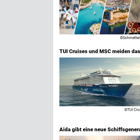
©Schmetter
TUI Cruises und MSC meiden das
©TUI Cru
Aida gibt eine neue Schiffsgener