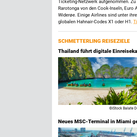
Ticketing-Netzwerk aufgenommen. Zu d
Rarotonga von den Cook-Inseln, Euro A
Widerøe. Einige Airlines sind unter ih
globalen Hahnair-Codes X1 oder H1.
T
SCHMETTERLING REISEZIELE
Thailand führt digitale Einreisek
©iStock Balate D
Neues MSC-Terminal in Miami geht