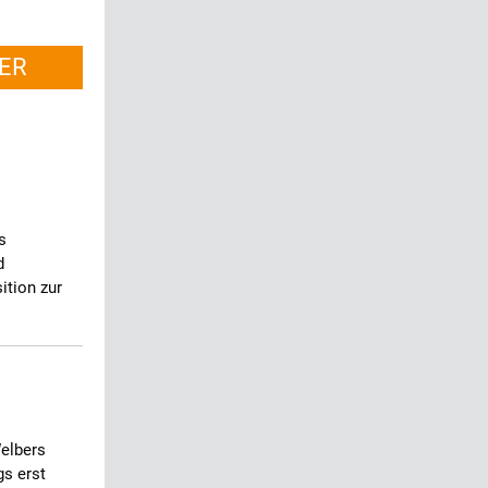
ER
s
d
ition zur
elbers
gs erst