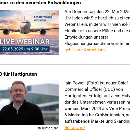
inar zu den neuesten Entwicklungen
Am Donnerstag, den 22. Mai 2025
Uhr laden wir Sie herzlich zu eine
Webinar ein, in dem wir Ihnen exk
Einblicke in unsere Pläne und die
Entwicklungen unserer
Flugbuchungsmaschine vorstelle
geht’s zur Anmeldung
 für Hurtigruten
Iain Powell (Foto) ist neuer Chief
Commercial Officer (CCO) von
Hurtigruten. Er folgt auf Jens Hul
der das Unternehmen verlassen ha
war seit März 2024 als Vice Presi
& Marketing für Großbritannien, 
aufstrebende Märkte und Skandina
Reise vor9
©Hurtigruten