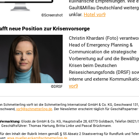
kulinarische Empfehlungen. Wie e
Gault&Millau Deutschland weiterge
unklar.
Hotel vor9
©Screenshot
fft neue Position zur Krisenvorsorge
Christin Khardani (Foto) verantwor
Head of Emergency Planning &
Communication die strategische
Vorbereitung auf und die Bewälti
Krisen beim Deutschen
Reisesicherungsfonds (DRSF) sow
interne und externe Kommunikati
vor9
©DRSF
n Schmetterling vor9 ist die Schmetterling International GmbH & Co. KG, Geschwand 131
eschwand,
vor9@schmetterling.de
. Der Newsletter erscheint täglich für Geschäftspartner
Vermarktung:
Gloobi.de GmbH & Co. KG, Hauptstraße 28, 63773 Goldbach, Telefon 06021/
. Geschäftsführer: Thomas Hartung, Britta Linke und Pascal Brückmann.
für den Inhalt der Rubrik Intern gemäß § 55 Absatz 2 Staatsvertrag für Rundfunk und Tel
kert,
anya.mueller-eckert@schmetterling.de
.