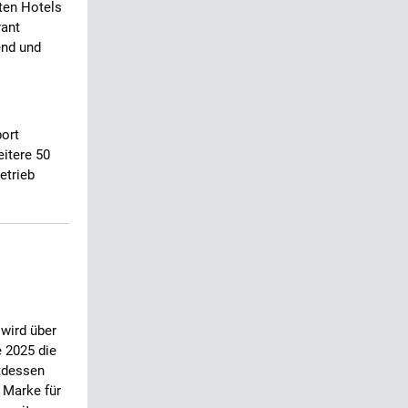
ten Hotels
rant
end und
port
eitere 50
etrieb
wird über
e 2025 die
ttdessen
e Marke für