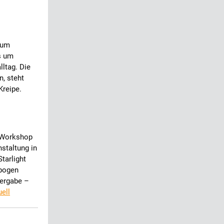
rum
s um
ltag. Die
n, steht
Kreipe.
m Workshop
staltung in
tarlight
ebogen
vergabe –
uell