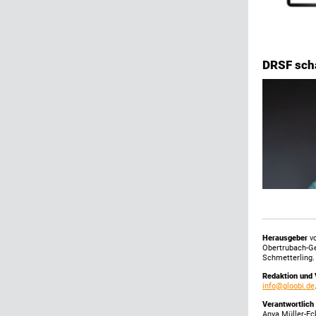
DRSF scha
Herausgeber
vo
Obertrubach-G
Schmetterling.
Redaktion und 
info@gloobi.de
Verantwortlich
Anya Müller-Ec