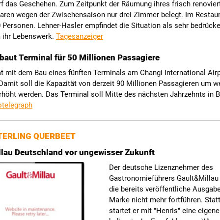
f das Geschehen. Zum Zeitpunkt der Räumung ihres frisch renovier
waren wegen der Zwischensaison nur drei Zimmer belegt. Im Restau
 Personen. Lehner-Hasler empfindet die Situation als sehr bedrück
m ihr Lebenswerk.
Tagesanzeiger
baut Terminal für 50 Millionen Passagiere
t mit dem Bau eines fünften Terminals am Changi International Air
amit soll die Kapazität von derzeit 90 Millionen Passagieren um w
rhöht werden. Das Terminal soll Mitte des nächsten Jahrzehnts in B
otelegraph
ERLING QUERBEET
lau Deutschland vor ungewisser Zukunft
Der deutsche Lizenznehmer des
Gastronomieführers Gault&Millau 
die bereits veröffentliche Ausgab
Marke nicht mehr fortführen. Sta
startet er mit "Henris" eine eigen