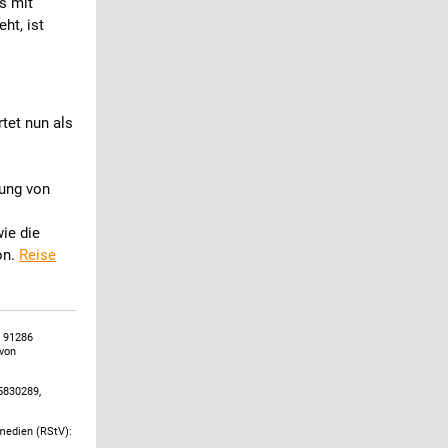
s mit
ht, ist
tet nun als
gung von
ie die
on.
Reise
, 91286
 von
5830289,
emedien (RStV):