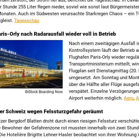
den zerstört, der Strom fiel aus, berichtet die Tagesschau. In Caval
r Stunde 255 Liter Regen nieder, soviel wie sonst laut Bürgermeister
onaten. Auch im Südwesten verursachte Starkregen Chaos – ein 
gleist.
Tagesschau
aris-Orly nach Radarausfall wieder voll in Betrieb
Nach einem zweitägigen Ausfall 
Kontrollsystem läuft der Betrieb 
Flughafen Paris-Orly wieder regulä
Transportministerium mitteilt, wir
Flugplan seit Dienstagmittag (20.
umgesetzt. Am Sonntag und Mon
über die Hälfte aller Flüge ausgef
verspätet. Einzelne Verzögerungen
©iStock Boarding Now
Airport weiterhin möglich.
Aero
,
A
der Schweiz wegen Felssturzgefahr geräumt
er Bergdorf Blatten droht durch einen riesigen Felssturz verschütte
e Bewohner der Gefahrenzone rot mussten innerhalb von zwei Stund
Die Hotelière Brigitte Lehner-Hasler beobachtet von ihrer Wohnung 