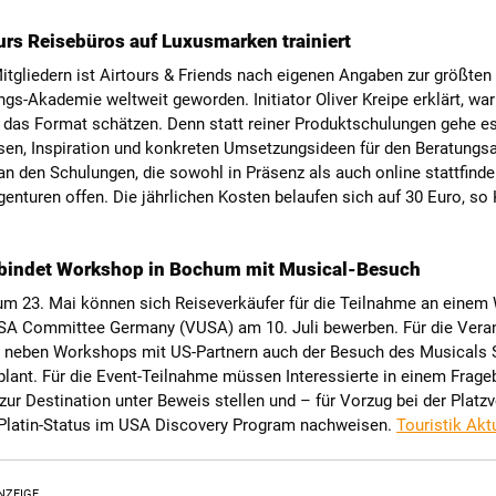
urs Reisebüros auf Luxusmarken trainiert
itgliedern ist Airtours & Friends nach eigenen Angaben zur größten
ngs-Akademie weltweit geworden. Initiator Oliver Kreipe erklärt, wa
 das Format schätzen. Denn statt reiner Produktschulungen gehe e
en, Inspiration und konkreten Umsetzungsideen für den Beratungsal
n den Schulungen, die sowohl in Präsenz als auch online stattfinde
genturen offen. Die jährlichen Kosten belaufen sich auf 30 Euro, so 
bindet Workshop in Bochum mit Musical-Besuch
um 23. Mai können sich Reiseverkäufer für die Teilnahme an eine
USA Committee Germany (VUSA) am 10. Juli bewerben. Für die Veran
 neben Workshops mit US-Partnern auch der Besuch des Musicals S
plant. Für die Event-Teilnahme müssen Interessierte in einem Frag
ur Destination unter Beweis stellen und – für Vorzug bei der Platz
 Platin-Status im USA Discovery Program nachweisen.
Touristik Akt
NZEIGE