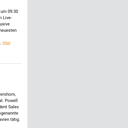
 um 09:30
m Live-
lusive
 neuesten
n.
Hier
vershorn,
t. Powell
dent Sales
sogenannte
vien tätig.