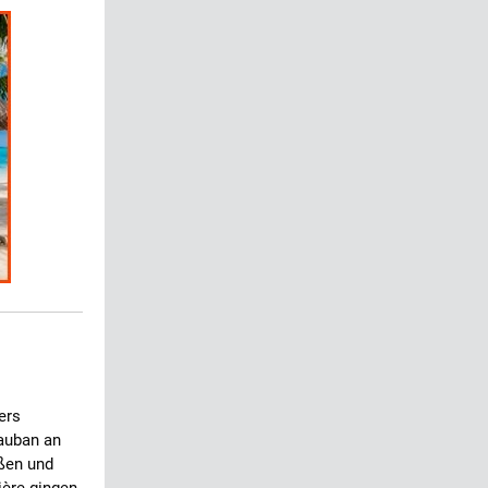
ers
auban an
aßen und