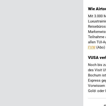
Wie Airto
Mit 3.000 M
Luxustraini
Reisebüros
Markenwiss
Teilnahme a
allen TUI-A
FVW
(Abo)
VUSA ver
Noch bis z
des Visit 
Bochum ist
Express ge
Vorwissen z
Gold- oder
A