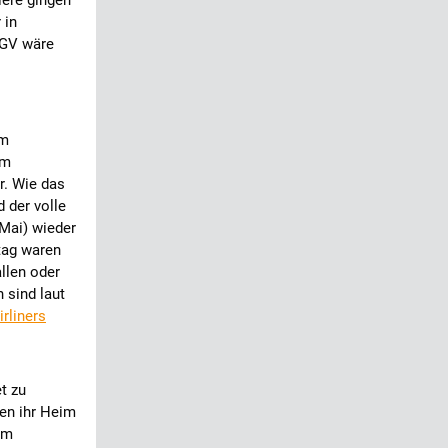
ière gingen
 in
TGV wäre
im
am
r. Wie das
d der volle
 Mai) wieder
tag waren
allen oder
 sind laut
irliners
t zu
en ihr Heim
im