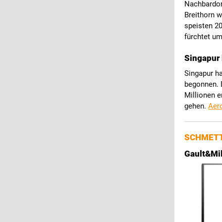
Nachbardor
Breithorn 
speisten 20
fürchtet u
Singapur 
Singapur ha
begonnen. D
Millionen e
gehen.
Aer
SCHMETT
Gault&Mil