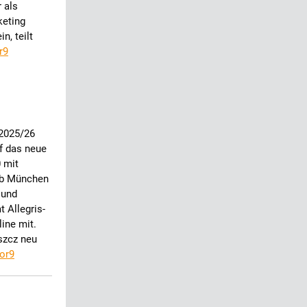
 als
keting
n, teilt
r9
 2025/26
uf das neue
 mit
 ab München
 und
 Allegris-
line mit.
szcz neu
or9