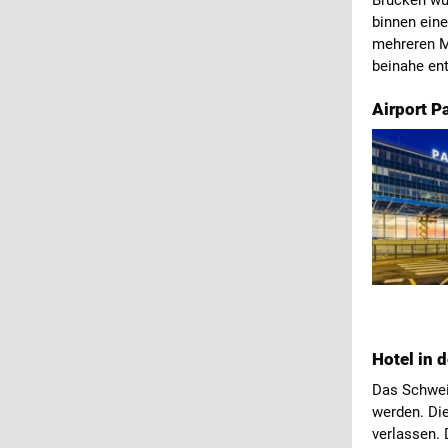
Brücken wur
binnen eine
mehreren M
beinahe ent
Airport P
Hotel in 
Das Schweiz
werden. Di
verlassen. 