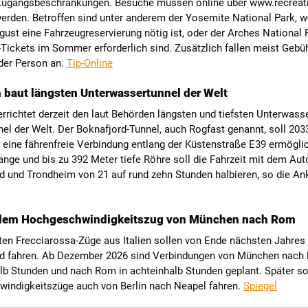
Zugangsbeschränkungen. Besuche müssen online über www.recreati
werden. Betroffen sind unter anderem der Yosemite National Park, 
ust eine Fahrzeugreservierung nötig ist, oder der Arches National 
-Tickets im Sommer erforderlich sind. Zusätzlich fallen meist Gebü
der Person an.
Tip-Online
baut längsten Unterwassertunnel der Welt
richtet derzeit den laut Behörden längsten und tiefsten Unterwasse
el der Welt. Der Boknafjord-Tunnel, auch Rogfast genannt, soll 2033
eine fährenfreie Verbindung entlang der Küstenstraße E39 ermögli
ange und bis zu 392 Meter tiefe Röhre soll die Fahrzeit mit dem Au
d und Trondheim von 21 auf rund zehn Stunden halbieren, so die An
 dem Hochgeschwindigkeitszug von München nach Rom
ten Frecciarossa-Züge aus Italien sollen von Ende nächsten Jahres
d fahren. Ab Dezember 2026 sind Verbindungen von München nach 
b Stunden und nach Rom in achteinhalb Stunden geplant. Später so
indigkeitszüge auch von Berlin nach Neapel fahren.
Spiegel