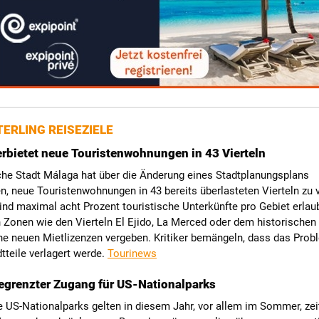
ERLING REISEZIELE
rbietet neue Touristenwohnungen in 43 Vierteln
che Stadt Málaga hat über die Änderung eines Stadtplanungsplans
, neue Touristenwohnungen in 43 bereits überlasteten Vierteln zu v
d maximal acht Prozent touristische Unterkünfte pro Gebiet erlaub
 Zonen wie den Vierteln El Ejido, La Merced oder dem historische
ne neuen Mietlizenzen vergeben. Kritiker bemängeln, dass das Prob
tteile verlagert werde.
Tourinews
begrenzter Zugang für US-Nationalparks
 US-Nationalparks gelten in diesem Jahr, vor allem im Sommer, zei