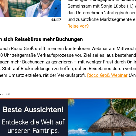
Gemeinsam mit Sonja Lübbe (li.) w
das Unternehmen "strategisch neu
und zusätzliche Marktsegmente er
©NOZ
Reise vor9
rn sich Reisebüros mehr Buchungen
oach Ricco Groß stellt in einem kostenlosen Webinar am Mittwoch,
30 Uhr zeitgemäße Verkaufsprozesse vor. Ziel sei es, aus bestehen
agen mehr Buchungen zu generieren – mit weniger Frust durch Onli
 Statt auf Rückmeldungen zu hoffen, sollen Reisebüros durch verbi
hr Umsatz erzielen, rät der Verkaufsprofi.
Ricco Groß Webinar
(An
NZEIGE