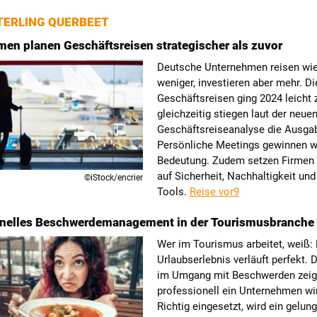
ERLING QUERBEET
en planen Geschäftsreisen strategischer als zuvor
Deutsche Unternehmen reisen wi
weniger, investieren aber mehr. Di
Geschäftsreisen ging 2024 leicht 
gleichzeitig stiegen laut der neue
Geschäftsreiseanalyse die Ausga
Persönliche Meetings gewinnen w
Bedeutung. Zudem setzen Firmen 
auf Sicherheit, Nachhaltigkeit und 
©iStock/encrier
Tools.
Reise vor9
onelles Beschwerdemanagement in der Tourismusbranche
Wer im Tourismus arbeitet, weiß: 
Urlaubserlebnis verläuft perfekt.
im Umgang mit Beschwerden zeigt
professionell ein Unternehmen wir
Richtig eingesetzt, wird ein gelun