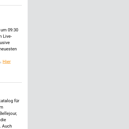
 um 09:30
m Live-
lusive
 neuesten
n.
Hier
atalog für
im
ellejour,
 die
. Auch