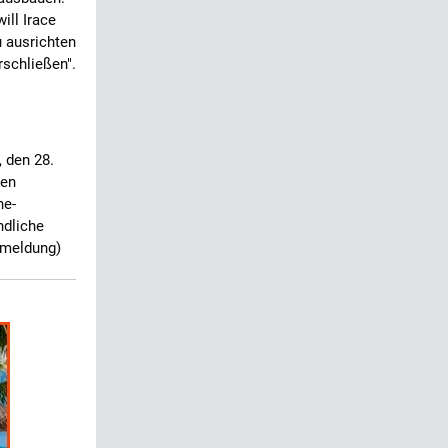
ill Irace
 ausrichten
schließen".
 den 28.
den
ne-
ndliche
meldung)