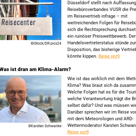
Düsseldorf stellt nach Auffassun
Reisebüroverbandes VUSR die Pre
im Reisevertrieb infrage – mit
weitreichenden Folgen für Reisebü
sich die Rechtsprechung durchset
ein ruinöser Preiswettbewerb. Der
Handelsvertreterstatus stünde zur
©iStock/DR pics24
Disposition, das bisherige Vertri
könnte kippen.
Reise vor9
Was ist dran am Klima-Alarm?
Wie ist das wirklich mit dem Wet
Klima? Was braut sich da zusam
Welche Folgen hat es für die Tour
welche Verantwortung trägt die B
selbst dafür? Und was müssen wir
Darüber sprechen wir im Reise vo
mit dem Meteorologen und ARD-
Wettermoderator Karsten Schwank
©Karsten Schwanke
Reise vor9