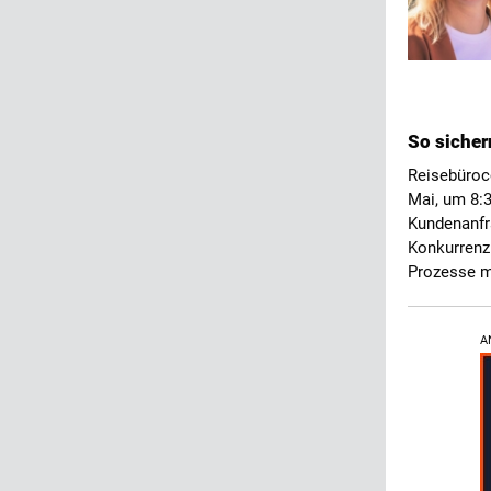
So siche
Reisebüroc
Mai, um 8:
Kundenanfr
Konkurrenz.
Prozesse me
A