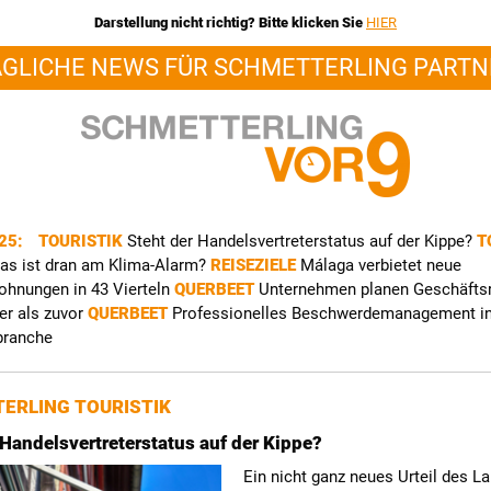
Darstellung nicht richtig? Bitte klicken Sie
HIER
ÄGLICHE NEWS FÜR SCHMETTERLING PARTN
025:
TOURISTIK
Steht der Handelsvertreterstatus auf der Kippe?
T
as ist dran am Klima-Alarm?
REISEZIELE
Málaga verbietet neue
ohnungen in 43 Vierteln
QUERBEET
Unternehmen planen Geschäfts
er als zuvor
QUERBEET
Professionelles Beschwerdemanagement in
branche
ERLING TOURISTIK
 Handelsvertreterstatus auf der Kippe?
Ein nicht ganz neues Urteil des L