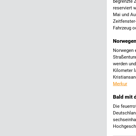
begrenzte 
reserviert 
Mai und Aug
Zeitfenster
Fahrzeug o
Norwegen 
Norwegen er
Straßentunn
werden und 
Kilometer l
Kristiansan
Merkur
Bald mit
Die feuerro
Deutschlan
sechseinhal
Hochgeschw