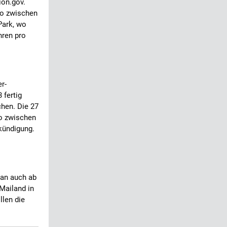
on.gov.
wo zwischen
Park, wo
hren pro
r-
 fertig
chen. Die 27
to zwischen
kündigung.
 an auch ab
Mailand in
llen die