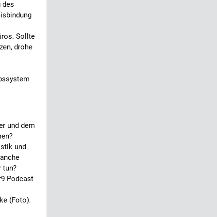
g des
isbindung
ros. Sollte
zen, drohe
ebssystem
ter und dem
men?
istik und
ranche
 tun?
r9 Podcast
e (Foto).