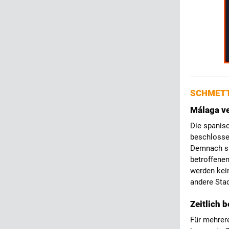
SCHMETT
Málaga ve
Die spanis
beschlossen
Demnach sin
betroffenen
werden kei
andere Stad
Zeitlich 
Für mehrere