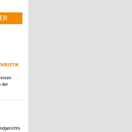
ER
OURISTIK
reisen
 der
andgerichts