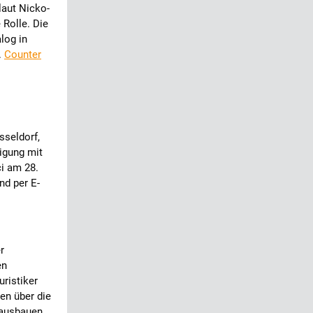
laut Nicko-
Rolle. Die
log in
.
Counter
sseldorf,
igung mit
i am 28.
nd per E-
r
en
uristiker
en über die
 ausbauen.