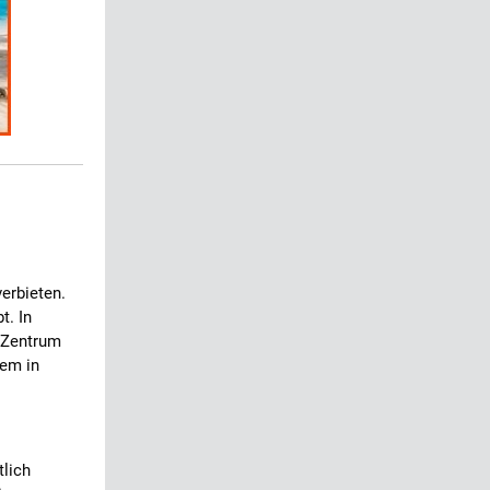
erbieten.
t. In
n Zentrum
lem in
tlich