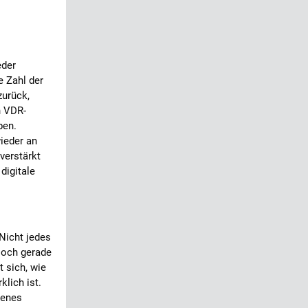
eder
e Zahl der
zurück,
n VDR-
ben.
ieder an
verstärkt
digitale
Nicht jedes
 Doch gerade
 sich, wie
klich ist.
genes