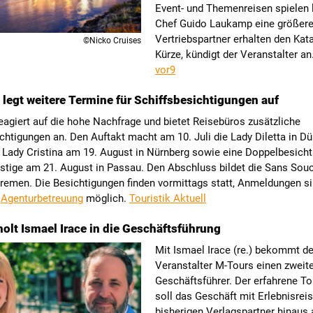
Event- und Themenreisen spielen 
Chef Guido Laukamp eine größere 
Vertriebspartner erhalten den Kata
©Nicko Cruises
Kürze, kündigt der Veranstalter an
vor9
 legt weitere Termine für Schiffsbesichtigungen auf
eagiert auf die hohe Nachfrage und bietet Reisebüros zusätzliche
chtigungen an. Den Auftakt macht am 10. Juli die Lady Diletta in Dü
 Lady Cristina am 19. August in Nürnberg sowie eine Doppelbesicht
stige am 21. August in Passau. Den Abschluss bildet die Sans Souc
remen. Die Besichtigungen finden vormittags statt, Anmeldungen si
e
Agenturbetreuung
möglich.
Touristik Aktuell
olt Ismael Irace in die Geschäftsführung
Mit Ismael Irace (re.) bekommt de
Veranstalter M-Tours einen zweit
Geschäftsführer. Der erfahrene To
soll das Geschäft mit Erlebnisreis
bisherigen Verlagspartner hinaus