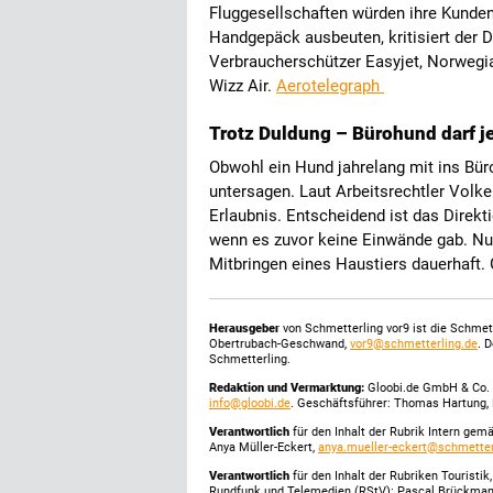
Fluggesellschaften würden ihre Kund
Handgepäck ausbeuten, kritisiert der D
Verbraucherschützer Easyjet, Norwegian
Wizz Air.
Aerotelegraph
Trotz Duldung – Bürohund darf j
Obwohl ein Hund jahrelang mit ins Büro
untersagen. Laut Arbeitsrechtler Volke
Erlaubnis. Entscheidend ist das Direkt
wenn es zuvor keine Einwände gab. Nu
Mitbringen eines Haustiers dauerhaft. 
Herausgeber
von Schmetterling vor9 ist die Schme
Obertrubach-Geschwand,
vor9@schmetterling.de
. 
Schmetterling.
Redaktion und Vermarktung:
Gloobi.de GmbH & Co. 
info@gloobi.de
. Geschäftsführer: Thomas Hartung, 
Verantwortlich
für den Inhalt der Rubrik Intern gem
Anya Müller-Eckert,
anya.mueller-eckert@schmetter
Verantwortlich
für den Inhalt der Rubriken Touristi
Rundfunk und Telemedien (RStV): Pascal Brückma