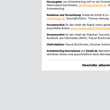
Herausgeber
von Schmetterling vor9 ist die Schme
Obertrubach-Geschwand,
vor9@schmetterling.de
. 
Schmetterling.
Redaktion und Vermarktung:
Gloobi.de GmbH & Co. 
info@gloobi.de
. Geschäftsführer: Thomas Hartung, 
Verantwortlich
für den Inhalt der Rubrik Intern gem
Anya Müller-Eckert,
anya.mueller-eckert@schmetter
Verantwortlich
für den Inhalt der Rubriken Touristi
Rundfunk und Telemedien (RStV): Pascal Brückma
Chefredaktion:
Pascal Brückmann, Christian Schmick
Schmetterling International
und
Gloobi.de
übernehmen
verlinkten Seiten sind ausschließlich deren Betreibe
Newsletter abbestel