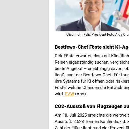
©Eichhorn Felix President Foto Aida Cru
Bestfewo-Chef Föste sieht KI-Ag
Dirk Föste erwartet, dass auf Künstlic
Reisen eigenständig suchen, vergleich
beste Angebot – unabhängig davon, ob
liegt", sagt der Bestfewo-Chef. Für tou
ihre Systeme für KI öffnen oder riskiere
Föste, welche Chancen die Entwicklung
wird.
FVW
(Abo)
CO2-Ausstoß von Flugzeugen au
Am 18. Juli 2025 erreichte die weltwei
Ausstoß: 2.523 Tonnen Kohlendioxid. Z
Zahl der Flüge liegt rund vier Prozen