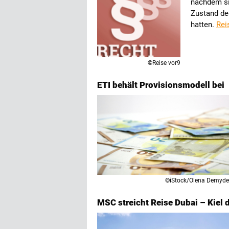
nachdem si
Zustand de
hatten.
Rei
©Reise vor9
ETI behält Provisionsmodell bei
©iStock/Olena Demyd
MSC streicht Reise Dubai – Kiel d