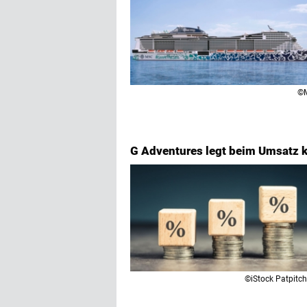
©
G Adventures legt beim Umsatz k
©iStock Patpitc