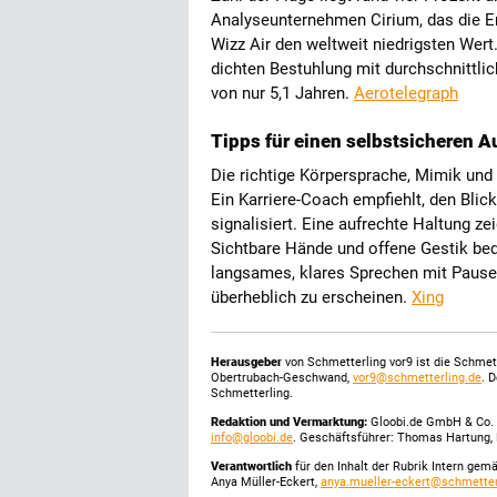
Analyseunternehmen Cirium, das die Emi
Wizz Air den weltweit niedrigsten Wert. 
dichten Bestuhlung mit durchschnittli
von nur 5,1 Jahren.
Aerotelegraph
Tipps für einen selbstsicheren Au
Die richtige Körpersprache, Mimik und
Ein Karriere-Coach empfiehlt, den Bli
signalisiert. Eine aufrechte Haltung zei
Sichtbare Hände und offene Gestik be
langsames, klares Sprechen mit Pause
überheblich zu erscheinen.
Xing
Herausgeber
von Schmetterling vor9 ist die Schme
Obertrubach-Geschwand,
vor9@schmetterling.de
. 
Schmetterling.
Redaktion und Vermarktung:
Gloobi.de GmbH & Co. 
info@gloobi.de
. Geschäftsführer: Thomas Hartung, 
Verantwortlich
für den Inhalt der Rubrik Intern gem
Anya Müller-Eckert,
anya.mueller-eckert@schmetter