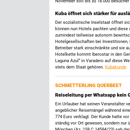
November soll bis zu 18.000 Besucher
Kuba öffnet sich stärker für aus
Der sozialistische Inselstaat öffnet s
können nun Hotels pachten und diese 
zumindest teilweise autonom bewirtsc
Hotelgesellschaften bei Investitionen,
Betreiber stark einschränkte und sie au
Hotelkette kommt Iberostar in den Gen
Laguna Azul“ in Varadero auf diese Wei
stets dem Staat gehören.
Kubakunde
SCHMETTERLING QUERBEET
Reiseleitung per Whatsapp kein 
Ein Urlauber hat seinen Veranstalter 
angeblicher Reisemängel während eine
774 Euro verklagt. Der Kunde hatte vor
ständig vor Ort gewesen, sondern nur
München (Az. 158 C 14594/23) sah dari