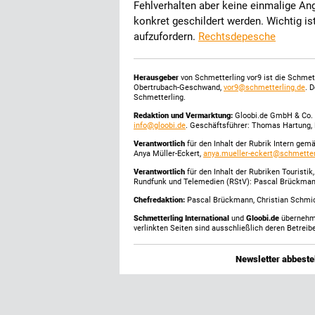
Fehlverhalten aber keine einmalige Ang
konkret geschildert werden. Wichtig i
aufzufordern.
Rechtsdepesche
Herausgeber
von Schmetterling vor9 ist die Schme
Obertrubach-Geschwand,
vor9@schmetterling.de
. 
Schmetterling.
Redaktion und Vermarktung:
Gloobi.de GmbH & Co. 
info@gloobi.de
. Geschäftsführer: Thomas Hartung, 
Verantwortlich
für den Inhalt der Rubrik Intern gem
Anya Müller-Eckert,
anya.mueller-eckert@schmetter
Verantwortlich
für den Inhalt der Rubriken Touristi
Rundfunk und Telemedien (RStV): Pascal Brückma
Chefredaktion:
Pascal Brückmann, Christian Schmick
Schmetterling International
und
Gloobi.de
übernehmen
verlinkten Seiten sind ausschließlich deren Betreibe
Newsletter abbestel