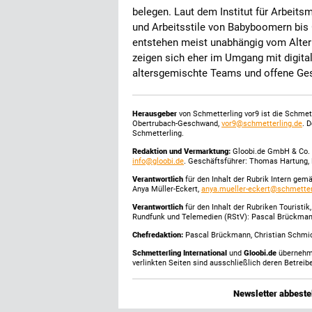
belegen. Laut dem Institut für Arbeits
und Arbeitsstile von Babyboomern bis
entstehen meist unabhängig vom Alter
zeigen sich eher im Umgang mit digita
altersgemischte Teams und offene Ge
Herausgeber
von Schmetterling vor9 ist die Schme
Obertrubach-Geschwand,
vor9@schmetterling.de
. 
Schmetterling.
Redaktion und Vermarktung:
Gloobi.de GmbH & Co. 
info@gloobi.de
. Geschäftsführer: Thomas Hartung, 
Verantwortlich
für den Inhalt der Rubrik Intern gem
Anya Müller-Eckert,
anya.mueller-eckert@schmetter
Verantwortlich
für den Inhalt der Rubriken Touristi
Rundfunk und Telemedien (RStV): Pascal Brückma
Chefredaktion:
Pascal Brückmann, Christian Schmick
Schmetterling International
und
Gloobi.de
übernehmen
verlinkten Seiten sind ausschließlich deren Betreibe
Newsletter abbestel