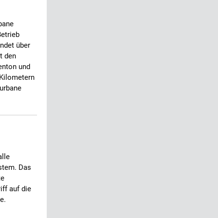
bane
etrieb
ndet über
it den
enton und
 Kilometern
 urbane
lle
ystem. Das
te
ff auf die
e.