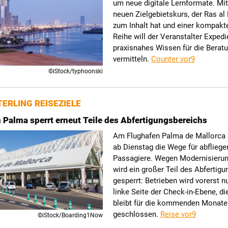
um neue digitale Lernformate. Mi
neuen Zielgebietskurs, der Ras a
zum Inhalt hat und einer kompakt
Reihe will der Veranstalter Exped
praxisnahes Wissen für die Berat
vermitteln.
Counter vor9
©iStock/typhoonski
ERLING REISEZIELE
 Palma sperrt erneut Teile des Abfertigungsbereichs
Am Flughafen Palma de Mallorca 
ab Dienstag die Wege für abflieg
Passagiere. Wegen Modernisierun
wird ein großer Teil des Abfertig
gesperrt: Betrieben wird vorerst n
linke Seite der Check-in-Ebene, di
bleibt für die kommenden Monate
geschlossen.
Reise vor9
©iStock/Boarding1Now