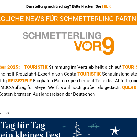
Darstellung nicht richtig? Bitte klicken Sie
HIER
ÄGLICHE NEWS FÜR SCHMETTERLING PARTN
ber 2025:
TOURISTIK
Stimmung im Vertrieb hellt sich auf
TOURI
ng holt Kreuzfahrt-Expertin von Costa
TOURISTIK
Schauinsland ste
ftig
REISEZIELE
Flughafen Palma sperrt erneut Teile des Abfertigu
T
MSC-Auftrag für Meyer Werft wohl noch größer als gedacht
QUERB
Kosten bremsen Auslandsreisen der Deutschen
NZEIGE