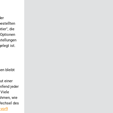
der
estellten
ier", die
 Optionen
stellungen
elegt ist.
en bleibt
ut einer
ifend jeder
 Viele
ahmen, wie
Wechsel des
 vor9