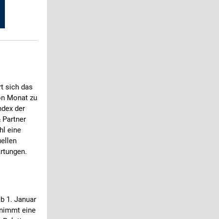
t sich das
von Monat zu
ndex der
 Partner
hl eine
uellen
artungen.
ab 1. Januar
rnimmt eine