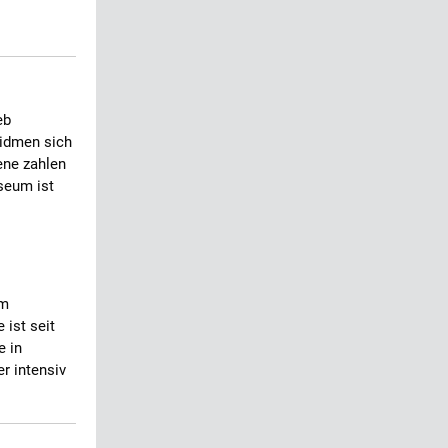
eb
idmen sich
ene zahlen
seum ist
im
 ist seit
e in
r intensiv