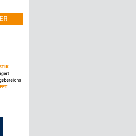
ER
STIK
igert
ngsbereichs
EET