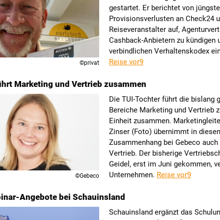
gestartet. Er berichtet von jüngst
Provisionsverlusten an Check24 u
Reiseveranstalter auf, Agenturver
Cashback-Anbietern zu kündigen 
verbindlichen Verhaltenskodex ei
Reise vor9
©privat
ührt Marketing und Vertrieb zusammen
Die TUI-Tochter führt die bislang 
Bereiche Marketing und Vertrieb z
Einheit zusammen. Marketingleite
Zinser (Foto) übernimmt in diese
Zusammenhang bei Gebeco auch
Vertrieb. Der bisherige Vertriebs
Geidel, erst im Juni gekommen, v
Unternehmen.
Reise vor9
©Gebeco
inar-Angebote bei Schauinsland
Schauinsland ergänzt das Schulu