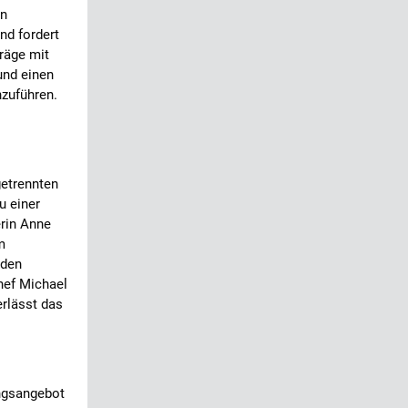
en
nd fordert
träge mit
und einen
nzuführen.
getrennten
u einer
rin Anne
m
 den
chef Michael
erlässt das
ngsangebot