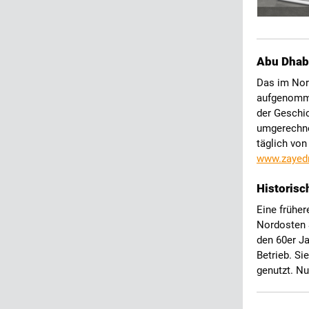
Abu Dhab
Das im Nor
aufgenomme
der Geschi
umgerechne
täglich von
www.zayed
Historisc
Eine frühe
Nordosten S
den 60er J
Betrieb. Si
genutzt. Nu