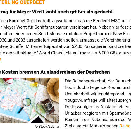
ERLING QUERBEET
ag für Meyer Werft wohl noch größer als gedacht
arden Euro beträgt das Auftragsvolumen, das die Reederei MSC mit 
 Meyer Werft für Schiffsneubauten vereinbart hat. Neben vier fest b
chiffen einer neuen Schiffsklasse mit dem Projektnamen "New Front
030 und 2033 ausgeliefert werden sollen, umfasst die Vereinbarung
itere Schiffe. Mit einer Kapazität von 5.400 Passagieren sind die Be
 die derzeit aktuelle "World Class", die auf mehr als 6.000 Gäste ausg
s
e Kosten bremsen Auslandsreisen der Deutschen
Die Reisebereitschaft der Deutsch
hoch, doch steigende Kosten und
Unsicherheit wirken dämpfend. La
Yougov-Umfrage will altersübergre
Dritte weniger ins Ausland reisen.
Urlauber reagieren mit Sparmaßn
Reisen in der Nebensaison oder 
Ziels, so die Marktforscher.
Reise
©iStock/seb_ra