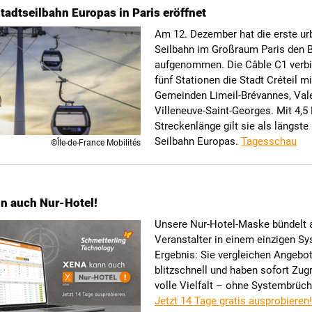
tadtseilbahn Europas in Paris eröffnet
Am 12. Dezember hat die erste ur
Seilbahn im Großraum Paris den B
aufgenommen. Die Câble C1 verbi
fünf Stationen die Stadt Créteil m
Gemeinden Limeil-Brévannes, Val
Villeneuve-Saint-Georges. Mit 4,5
Streckenlänge gilt sie als längste
Seilbahn Europas.
Tagesschau
©Île-de-France Mobilités
n auch Nur-Hotel!
Unsere Nur-Hotel-Maske bündelt a
Veranstalter in einem einzigen S
Ergebnis: Sie vergleichen Angebo
blitzschnell und haben sofort Zugri
volle Vielfalt – ohne Systembrüch
Jetzt 14 Tage gratis ausprobieren!