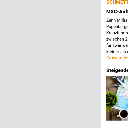
SCHMETT
MSC-Auftr
Zehn Milli
Papenburger
Kreuzfahrts
zwischen 2
für zwei we
kleiner als
Cruisetrick
Steigend