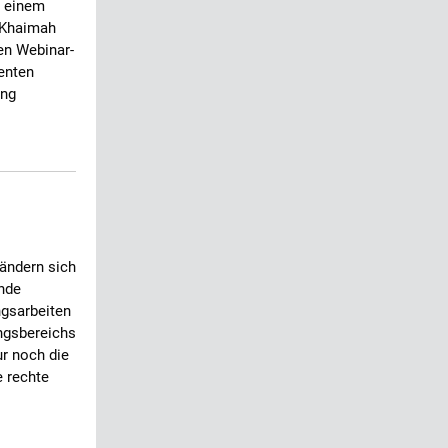
t einem
l Khaimah
en Webinar-
ienten
ung
ändern sich
ende
gsarbeiten
ungsbereichs
ur noch die
e rechte