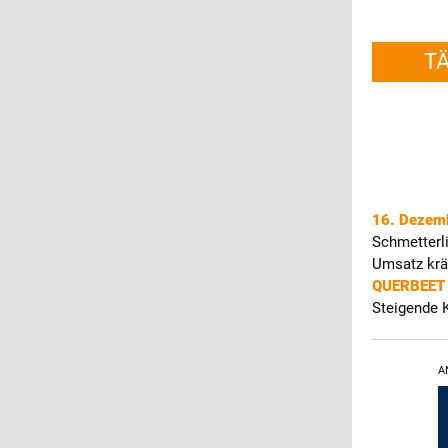
T
16. Dezem
Schmetterli
Umsatz krä
QUERBEE
Steigende 
A