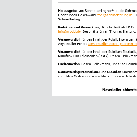
Herausgeber
von Schmetterling vor9 ist die Schme
Obertrubach-Geschwand,
vor9@schmetterling.de
. 
Schmetterling.
Redaktion und Vermarktung:
Gloobi.de GmbH & Co. 
info@gloobi.de
. Geschäftsführer: Thomas Hartung, 
Verantwortlich
für den Inhalt der Rubrik Intern gem
Anya Müller-Eckert,
anya.mueller-eckert@schmetter
Verantwortlich
für den Inhalt der Rubriken Touristi
Rundfunk und Telemedien (RStV): Pascal Brückma
Chefredaktion:
Pascal Brückmann, Christian Schmick
Schmetterling International
und
Gloobi.de
übernehmen
verlinkten Seiten sind ausschließlich deren Betreibe
Newsletter abbestel