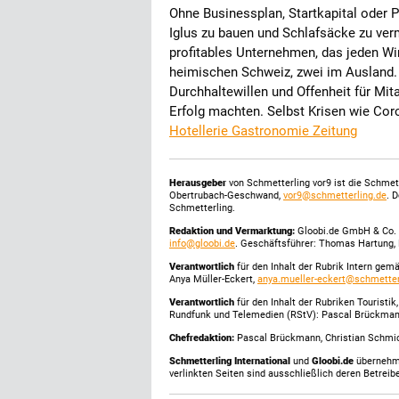
Ohne Businessplan, Startkapital oder P
Iglus zu bauen und Schlafsäcke zu verm
profitables Unternehmen, das jeden Wint
heimischen Schweiz, zwei im Ausland. 
Durchhaltewillen und Offenheit für Mi
Erfolg machten. Selbst Krisen wie Cor
Hotellerie Gastronomie Zeitung
Herausgeber
von Schmetterling vor9 ist die Schme
Obertrubach-Geschwand,
vor9@schmetterling.de
. 
Schmetterling.
Redaktion und Vermarktung:
Gloobi.de GmbH & Co. 
info@gloobi.de
. Geschäftsführer: Thomas Hartung, 
Verantwortlich
für den Inhalt der Rubrik Intern gem
Anya Müller-Eckert,
anya.mueller-eckert@schmetter
Verantwortlich
für den Inhalt der Rubriken Touristi
Rundfunk und Telemedien (RStV): Pascal Brückma
Chefredaktion:
Pascal Brückmann, Christian Schmick
Schmetterling International
und
Gloobi.de
übernehmen
verlinkten Seiten sind ausschließlich deren Betreibe