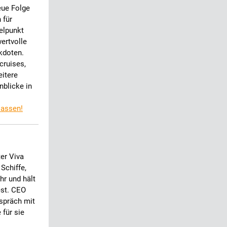
eue Folge
 für
elpunkt
ertvolle
kdoten.
cruises,
eitere
nblicke in
lassen!
er Viva
Schiffe,
hr und hält
est. CEO
espräch mit
 für sie