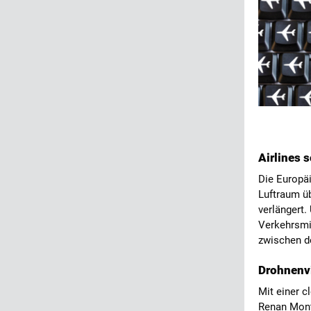
Airlines 
Die Europäi
Luftraum ü
verlängert.
Verkehrsmi
zwischen de
Drohnenvi
Mit einer c
Renan Mont