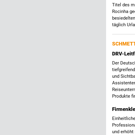
Titel des m
Rocinha ge
besiedelte
täglich Url
SCHMETT
DRV-Leitf
Der Deutsc
tiefgreifen
und Sichtba
Assistenten
Reiseunter
Produkte f
Firmenkle
Einheitlich
Professiona
und erhöht