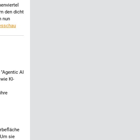
menviertel
m den dicht
n nun
esschau
 "Agentic AI
wie KI-
ihre
rbefläche
 Um sie