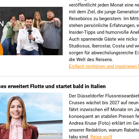
veröffentlicht jeden Monat eine n
mit dem Ziel, die junge Generation
Reisebüros zu begeistern. Im Mitt
stehen persönliche Erfahrungen, w
Insider-Tipps und humorvolle Ane
Auch spannende Gäste wie nicko 
Studiosus, Iberostar, Costa und w
sorgen für abwechslungsreiche Ei
die Welt des Reisens.
Einfach reinhören und inspirieren 
es erweitert Flotte und startet bald in Italien
Der Düsseldorfer Flussreiseanbiet
Cruises wächst bis 2027 auf neun 
fährt inzwischen elf Monate im Ja
konsequent an stabilen Preisen f
Andrea Kruse (Foto) erklärt im G
unserer Redaktion, warum Rabatte
tabu sind.
Reise vor9