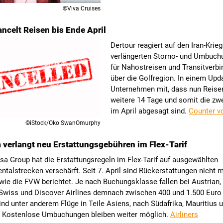
©Viva Cruises
ancelt Reisen bis Ende April
Dertour reagiert auf den Iran-Krieg
verlängerten Storno- und Umbuch
für Nahostreisen und Transitverb
über die Golfregion. In einem Upda
Unternehmen mit, dass nun Reisen
weitere 14 Tage und somit die zwe
im April abgesagt sind.
Counter v
©iStock/Oko SwanOmurphy
 verlangt neu Erstattungsgebühren im Flex-Tarif
sa Group hat die Erstattungsregeln im Flex-Tarif auf ausgewählten
entalstrecken verschärft. Seit 7. April sind Rückerstattungen nicht 
wie die FVW berichtet. Je nach Buchungsklasse fallen bei Austrian,
 Swiss und Discover Airlines demnach zwischen 400 und 1.500 Euro
ind unter anderem Flüge in Teile Asiens, nach Südafrika, Mauritius u
. Kostenlose Umbuchungen bleiben weiter möglich.
Airliners