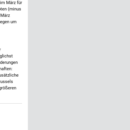
im März für
pten (minus
 März
agegen um
r
glichst
nderungen
haften:
usätzliche
russels
 größeren