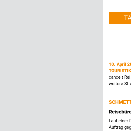
T
10. April 
TOURISTI
cancelt Rei
weitere Str
SCHMETT
Reisebür
Laut einer 
Auftrag ge