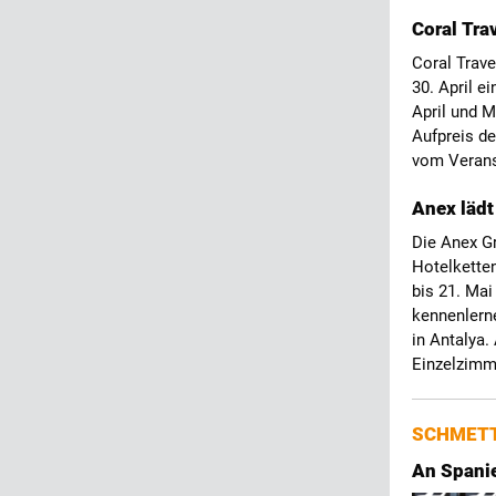
Coral Trav
Coral Trave
30. April e
April und M
Aufpreis de
vom Verans
Anex lädt
Die Anex Gr
Hotelketten
bis 21. Mai
kennenlern
in Antalya.
Einzelzimm
SCHMETT
An Spanie