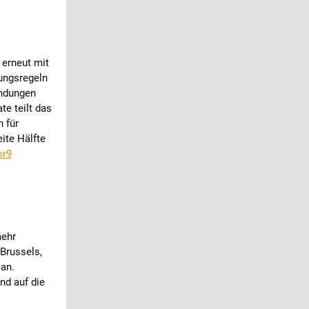
 erneut mit
ungsregeln
indungen
te teilt das
 für
ite Hälfte
or9
mehr
 Brussels,
 an.
nd auf die