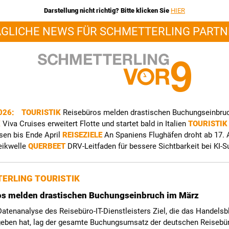
Darstellung nicht richtig? Bitte klicken Sie
HIER
ÄGLICHE NEWS FÜR SCHMETTERLING PARTN
2026:
TOURISTIK
Reisebüros melden drastischen Buchungseinbru
K
Viva Cruises erweitert Flotte und startet bald in Italien
TOURISTI
sen bis Ende April
REISEZIELE
An Spaniens Flughäfen droht ab 17. A
eikwelle
QUERBEET
DRV-Leitfaden für bessere Sichtbarkeit bei KI-
ERLING TOURISTIK
os melden drastischen Buchungseinbruch im März
Datenanalyse des Reisebüro-IT-Dienstleisters Ziel, die das Handelsbl
geben hat, lag der gesamte Buchungsumsatz der deutschen Reisebü