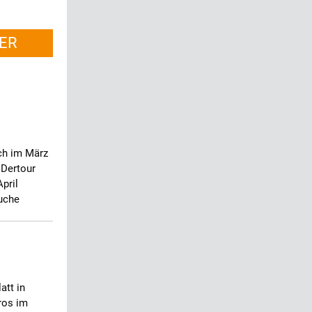
ER
ch im März
K
Dertour
pril
Suche
att in
ros im