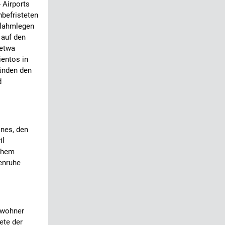
 Airports
unbefristeten
 lahmlegen
 auf den
 etwa
ientos in
ünden den
d
ines, den
il
schem
enruhe
Bewohner
ete der