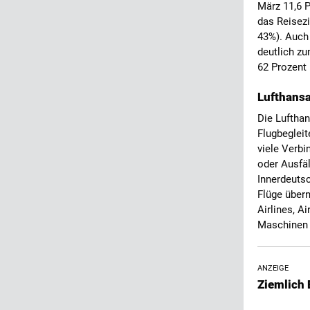
März 11,6 
das Reisez
43%). Auch
deutlich z
62 Prozent
Lufthansa
Die Lufthan
Flugbegleit
viele Verb
oder Ausfäl
Innerdeutsc
Flüge übern
Airlines, A
Maschinen 
ANZEIGE
Ziemlich 