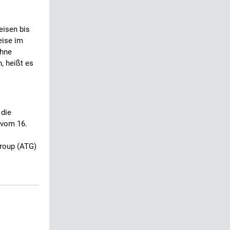
eisen bis
eise im
ohne
n, heißt es
 die
 vom 16.
Group (ATG)