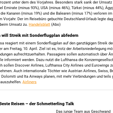
Prozent unter dem des Vorjahres. Besonders stark sank der Umsatz 
iel Emirate (minus 93%), USA (minus 46%), Türkei (minus 44%), Ägy
 die Kanaren (minus 19%) und die Balearen (minus 17%) verloren im
um Vorjahr. Der im Reisebüro gebuchte Deutschland-Urlaub legte d
 beim Umsatz zu.
Handelsblatt
(Abo)
 will Streik mit Sonderflugplan abfedern
sa reagiert mit einem Sonderflugplan auf den ganztägigen Streik de
er am Freitag, 10. April. Ziel ist es, trotz der Arbeitsniederlegung mö
indungen aufrechtzuerhalten. Passagiere sollen automatisch über Ä
le informiert werden. Dazu nutzt die Lufthansa die Konzerngesellsc
h sollen Discover Airlines, Lufthansa City Airlines und Eurowings z
ehmen. Auch internationale Töchter wie Austrian Airlines, Swiss, B
ir Dolomiti und Ita Airways planen, mit mehr Verbindungen und teils
auszuhelfen.
Airliners
Beste Reisen – der Schmetterling Talk
Das junge Team aus Geschwand