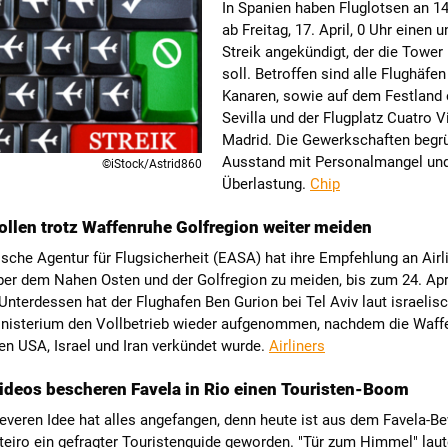
In Spanien haben Fluglotsen an 14
ab Freitag, 17. April, 0 Uhr einen 
Streik angekündigt, der die Tower
soll. Betroffen sind alle Flughäfen
Kanaren, sowie auf dem Festland
Sevilla und der Flugplatz Cuatro V
Madrid. Die Gewerkschaften begr
Ausstand mit Personalmangel un
©iStock/Astrid860
Überlastung.
Chip
sollen trotz Waffenruhe Golfregion weiter meiden
sche Agentur für Flugsicherheit (EASA) hat ihre Empfehlung an Airl
ber dem Nahen Osten und der Golfregion zu meiden, bis zum 24. Apr
 Unterdessen hat der Flughafen Ben Gurion bei Tel Aviv laut israeli
nisterium den Vollbetrieb wieder aufgenommen, nachdem die Waff
n USA, Israel und Iran verkündet wurde.
Airliners
deos bescheren Favela in Rio einen Touristen-Boom
leveren Idee hat alles angefangen, denn heute ist aus dem Favela-
eiro ein gefragter Touristenguide geworden. "Tür zum Himmel" laut