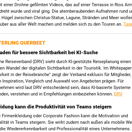
it einer Drohne gefilmten Videos, das auf einer Terrasse in Rios Ar
dreht wurde und viral ging. Die atemberaubenden Aufnahmen rund u
n Hügel zwischen Christus-Statue, Lagune, Stränden und Meer wolle
auber aus aller Welt machen und melden sich zu den Touren an.
Tag
ERLING QUERBEET
aden für bessere Sichtbarkeit bei KI-Suche
he Reiseverband (DRV) sieht durch KI-gestützte Reiseplanung einen
den Wandel der digitalen Sichtbarkeit in der Touristik. Im Whitepaper
rkeit in der Reisebranche" zeigt der Verband exklusiv für Mitglieder, 
 Inspiration, Vergleich und Auswahl von Angeboten prägen. Für
nehmen wird laut DRV entscheidend sein, dass KI-basierte Systeme 
inden, verstehen und in Empfehlungen einbeziehen können.
DRV
idung kann die Produktivität von Teams steigern
e Firmenkleidung oder Corporate Fashion kann die Motivation und
lität in Teams steigern. Sie wirkt zudem nach außen als mobile We
 die Wiedererkennbarkeit und Professionalität eines Unternehmens.