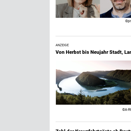
©pr
ANZEIGE
Von Herbst bis Neujahr Stadt, L
©A-R