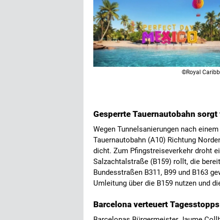
©Royal Carib
Gesperrte Tauernautobahn sorgt 
Wegen Tunnelsanierungen nach einem L
Tauernautobahn (A10) Richtung Norden
dicht. Zum Pfingstreiseverkehr droht e
Salzachtalstraße (B159) rollt, die bere
Bundesstraßen B311, B99 und B163 gew
Umleitung über die B159 nutzen und di
Barcelona verteuert Tagesstopps 
Barcelonas Bürgermeister Jaume Collbo