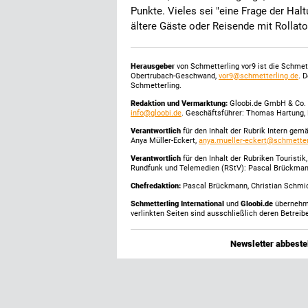
Punkte. Vieles sei "eine Frage der Halt
ältere Gäste oder Reisende mit Rollat
Herausgeber
von Schmetterling vor9 ist die Schme
Obertrubach-Geschwand,
vor9@schmetterling.de
. 
Schmetterling.
Redaktion und Vermarktung:
Gloobi.de GmbH & Co. 
info@gloobi.de
. Geschäftsführer: Thomas Hartung, 
Verantwortlich
für den Inhalt der Rubrik Intern gem
Anya Müller-Eckert,
anya.mueller-eckert@schmetter
Verantwortlich
für den Inhalt der Rubriken Touristi
Rundfunk und Telemedien (RStV): Pascal Brückma
Chefredaktion:
Pascal Brückmann, Christian Schmick
Schmetterling International
und
Gloobi.de
übernehmen
verlinkten Seiten sind ausschließlich deren Betreibe
Newsletter abbestel