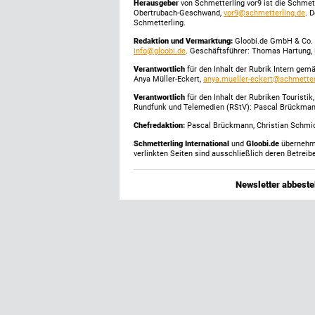
Herausgeber
von Schmetterling vor9 ist die Schme
Obertrubach-Geschwand,
vor9@schmetterling.de
. 
Schmetterling.
Redaktion und Vermarktung:
Gloobi.de GmbH & Co. 
info@gloobi.de
. Geschäftsführer: Thomas Hartung, 
Verantwortlich
für den Inhalt der Rubrik Intern gem
Anya Müller-Eckert,
anya.mueller-eckert@schmetter
Verantwortlich
für den Inhalt der Rubriken Touristi
Rundfunk und Telemedien (RStV): Pascal Brückma
Chefredaktion:
Pascal Brückmann, Christian Schmick
Schmetterling International
und
Gloobi.de
übernehmen
verlinkten Seiten sind ausschließlich deren Betreibe
Newsletter abbestel