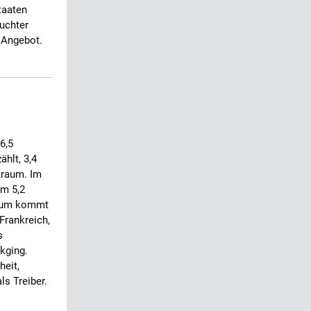
taaten
uchter
 Angebot.
6,5
ählt, 3,4
traum. Im
um 5,2
stum kommt
Frankreich,
s
kging.
heit,
s Treiber.