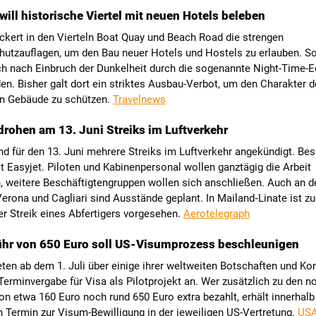
will historische Viertel mit neuen Hotels beleben
ckert in den Vierteln Boat Quay und Beach Road die strengen
utzauflagen, um den Bau neuer Hotels und Hostels zu erlauben. So 
h nach Einbruch der Dunkelheit durch die sogenannte Night-Time
en. Bisher galt dort ein striktes Ausbau-Verbot, um den Charakter d
en Gebäude zu schützen.
Travelnews
n drohen am 13. Juni Streiks im Luftverkehr
sind für den 13. Juni mehrere Streiks im Luftverkehr angekündigt. Be
st Easyjet. Piloten und Kabinenpersonal wollen ganztägig die Arbeit
, weitere Beschäftigtengruppen wollen sich anschließen. Auch an d
erona und Cagliari sind Ausstände geplant. In Mailand‑Linate ist z
er Streik eines Abfertigers vorgesehen.
Aerotelegraph
ühr von 650 Euro soll US-Visumprozess beschleunigen
ten ab dem 1. Juli über einige ihrer weltweiten Botschaften und Ko
Terminvergabe für Visa als Pilotprojekt an. Wer zusätzlich zu den 
n etwa 160 Euro noch rund 650 Euro extra bezahlt, erhält innerhalb
 Termin zur Visum-Bewilligung in der jeweiligen US-Vertretung.
USA