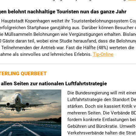
n belohnt nachhaltige Touristen nun das ganze Jahr
Hauptstadt Kopenhagen weitet ihr Touristenbelohnungssystem Co
erfolgreichen Startphase ganzjährig aus. Darüber können Besucher 
ie Müllsammeln Belohnungen wie Vergünstigungen erhalten. Bisla
 Gäste daran teil, wobei eine Studie herausfand, dass die Belohnung
 Teilnehmenden der Antrieb war. Fast die Hälfte (48%) werteten die
nahme als sinnvolles und lehrreiches Erlebnis.
Tip-Online
ERLING QUERBEET
 allen Seiten zur nationalen Luftfahrtstrategie
Die Bundesregierung will mit eine
Luftfahrtstrategie den Standort D
stärken. Doch sie kassiert Kritik 
mehreren Seiten. Die Verbände B
fordern konkrete Entlastungen bei
Gebühren und Bürokratie. Umwelt
Verkehrsverbände halten die Strat