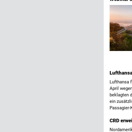
Lufthansa
Lufthansa 
April wegen
beklagten d
ein zusätz
Passagier-
CRD erwei
Nordamerika