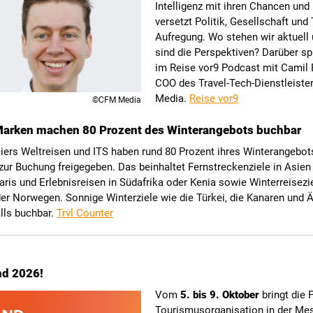
Intelligenz mit ihren Chancen und
versetzt Politik, Gesellschaft und 
Aufregung. Wo stehen wir aktuell
sind die Perspektiven? Darüber sp
im Reise vor9 Podcast mit Camil 
COO des Travel-Tech-Dienstleist
Media.
Reise vor9
©CFM Media
Marken machen 80 Prozent des Winterangebots buchbar
iers Weltreisen und ITS haben rund 80 Prozent ihres Winterangebot
ur Buchung freigegeben. Das beinhaltet Fernstreckenziele in Asien
faris und Erlebnisreisen in Südafrika oder Kenia sowie Winterreisezi
er Norwegen. Sonnige Winterziele wie die Türkei, die Kanaren und 
lls buchbar.
Trvl Counter
nd 2026!
Vom
5. bis 9. Oktober
bringt die 
Tourismusorganisation in der Me