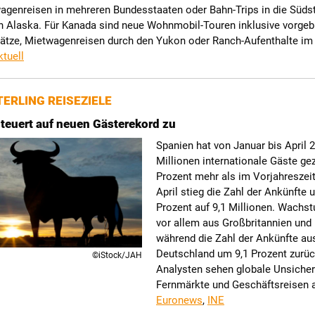
agenreisen in mehreren Bundesstaaten oder Bahn-Trips in die Süds
h Alaska. Für Kanada sind neue Wohnmobil-Touren inklusive vorgeb
ätze, Mietwagenreisen durch den Yukon oder Ranch-Aufenthalte im
ktuell
ERLING REISEZIELE
teuert auf neuen Gästerekord zu
Spanien hat von Januar bis April 2
Millionen internationale Gäste gez
Prozent mehr als im Vorjahreszei
April stieg die Zahl der Ankünfte 
Prozent auf 9,1 Millionen. Wach
vor allem aus Großbritannien und 
während die Zahl der Ankünfte au
Deutschland um 9,1 Prozent zurüc
©iStock/JAH
Analysten sehen globale Unsicher
Fernmärkte und Geschäftsreisen al
Euronews
,
INE