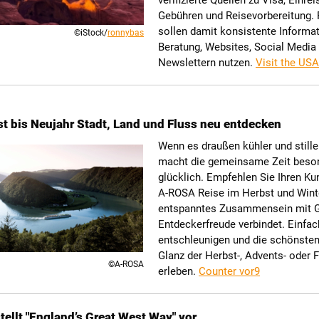
verifizierte Quellen zu Visa, Einrei
Gebühren und Reisevorbereitung. 
sollen damit konsistente Informat
©iStock/
ronnybas
Beratung, Websites, Social Media
Newslettern nutzen.
Visit the USA
t bis Neujahr Stadt, Land und Fluss neu entdecken
Wenn es draußen kühler und stiller
macht die gemeinsame Zeit beso
glücklich. Empfehlen Sie Ihren Ku
A-ROSA Reise im Herbst und Winte
entspanntes Zusammensein mit 
Entdeckerfreude verbindet. Einfac
entschleunigen und die schönsten
Glanz der Herbst-, Advents- oder F
©A-ROSA
erleben.
Counter vor9
tellt "England’s Great West Way" vor