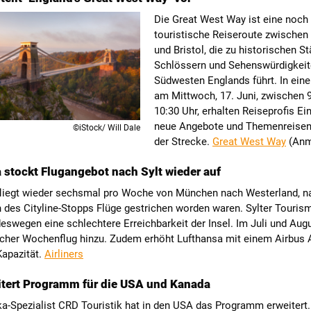
Die Great West Way ist eine noch 
touristische Reiseroute zwische
und Bristol, die zu historischen St
Schlössern und Sehenswürdigkeit
Südwesten Englands führt. In ein
am Mittwoch, 17. Juni, zwischen 
10:30 Uhr, erhalten Reiseprofis Ein
neue Angebote und Themenreisen
©iStock/ Will Dale
der Strecke.
Great West Way
(Anm
 stockt Flugangebot nach Sylt wieder auf
fliegt wieder sechsmal pro Woche von München nach Westerland, 
 des Cityline-Stopps Flüge gestrichen worden waren. Sylter Touris
eswegen eine schlechtere Erreichbarkeit der Insel. Im Juli und Au
licher Wochenflug hinzu. Zudem erhöht Lufthansa mit einem Airbus 
Kapazität.
Airliners
tert Programm für die USA und Kanada
-Spezialist CRD Touristik hat in den USA das Programm erweitert.