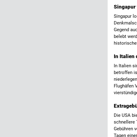
Singapur 
Singapur lo
Denkmalsch
Gegend auc
belebt werd
historisch
In Italie
In Italien 
betroffen i
niederlegen
Flughäfen V
vierstündig
Extrageb
Die USA bie
schnellere 
Gebühren vo
Tagen einen