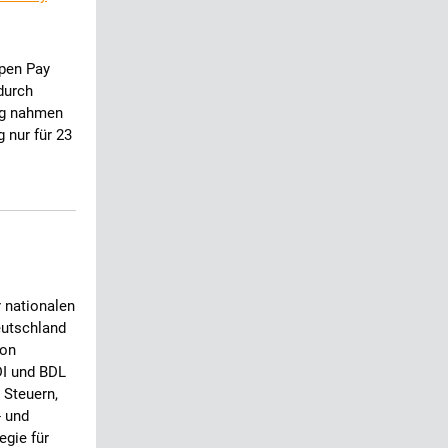
pen Pay
durch
ng nahmen
 nur für 23
r nationalen
eutschland
von
DI und BDL
 Steuern,
- und
egie für