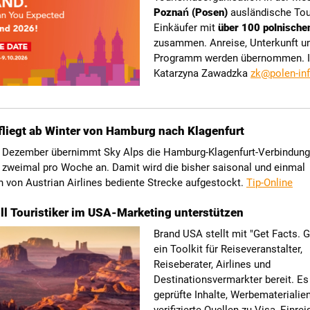
Poznań (Posen)
ausländische Tour
Einkäufer mit
über 100 polnische
zusammen. Anreise, Unterkunft u
Programm werden übernommen. I
Katarzyna Zawadzka
zk@polen-in
fliegt ab Winter von Hamburg nach Klagenfurt
 Dezember übernimmt Sky Alps die Hamburg-Klagenfurt-Verbindung 
 zweimal pro Woche an. Damit wird die bisher saisonal und einmal
 von Austrian Airlines bediente Strecke aufgestockt.
Tip-Online
oll Touristiker im USA-Marketing unterstützen
Brand USA stellt mit "Get Facts. G
ein Toolkit für Reiseveranstalter,
Reiseberater, Airlines und
Destinationsvermarkter bereit. Es
geprüfte Inhalte, Werbematerialie