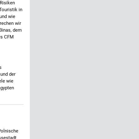
 Risiken
Touristik in
 und wie
rechen wir
Binas, dem
ers CFM
s
 und der
ele wie
Ägypten
Polnische
ssestadt