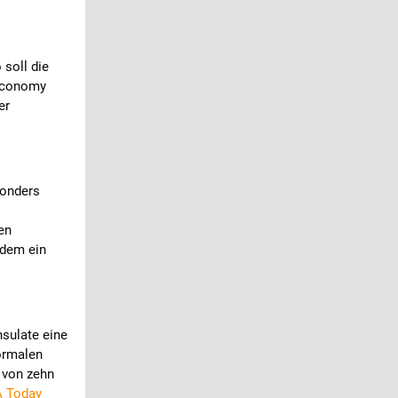
soll die
-Economy
er
sonders
en
udem ein
nsulate eine
normalen
 von zehn
 Today