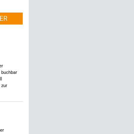
ER
er
 buchbar
ll
 zur
er