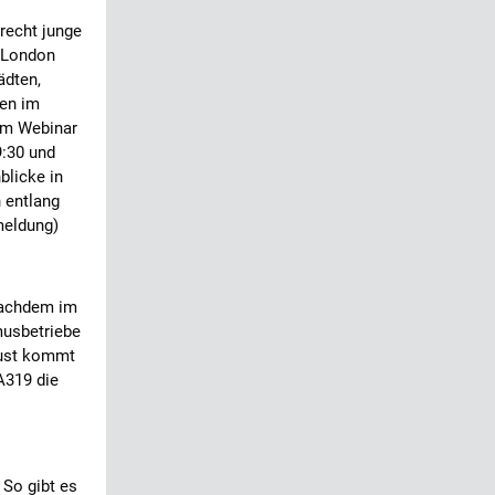
recht junge
n London
ädten,
en im
em Webinar
9:30 und
blicke in
 entlang
eldung)
nachdem im
musbetriebe
gust kommt
A319 die
 So gibt es