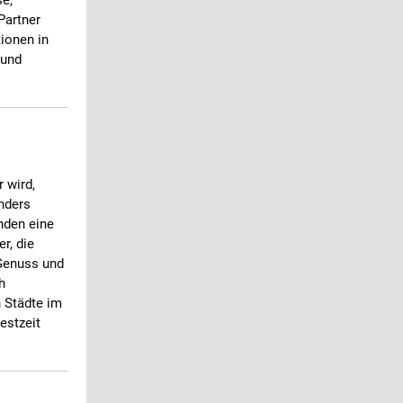
se,
Partner
ionen in
 und
 wird,
nders
nden eine
r, die
Genuss und
h
 Städte im
estzeit