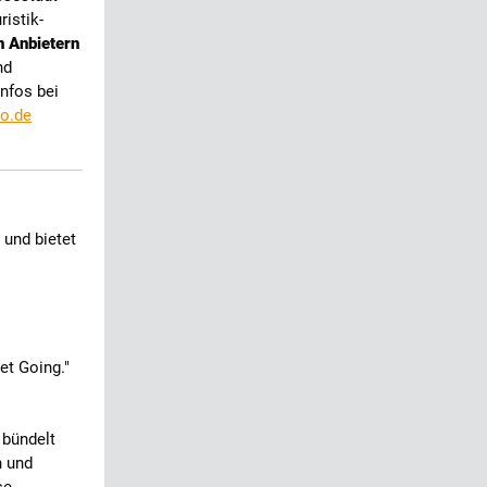
istik-
n Anbietern
nd
nfos bei
fo.de
und bietet
et Going."
 bündelt
n und