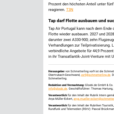
Prozent den höchsten Anteil unter fünf
reagieren.
T3N
Tap darf Flotte ausbauen und su
Tap Air Portugal kann nach dem Ende 
Flotte wieder ausbauen. 2027 und 2028
darunter zwei A330-900; zehn Flugzeuge
Verhandlungen zur Teilprivatisierung.
verbindliche Angebote für 44,9 Prozent
in ihr Transatlantik-Joint-Venture mit
Herausgeber
von Schmetterling vor9 ist die Schme
Obertrubach-Geschwand,
vor9@schmetterling.de
. 
Schmetterling.
Redaktion und Vermarktung:
Gloobi.de GmbH & Co. 
info@gloobi.de
. Geschäftsführer: Thomas Hartung, 
Verantwortlich
für den Inhalt der Rubrik Intern gem
Anya Müller-Eckert,
anya.mueller-eckert@schmetter
Verantwortlich
für den Inhalt der Rubriken Touristi
Rundfunk und Telemedien (RStV): Pascal Brückma