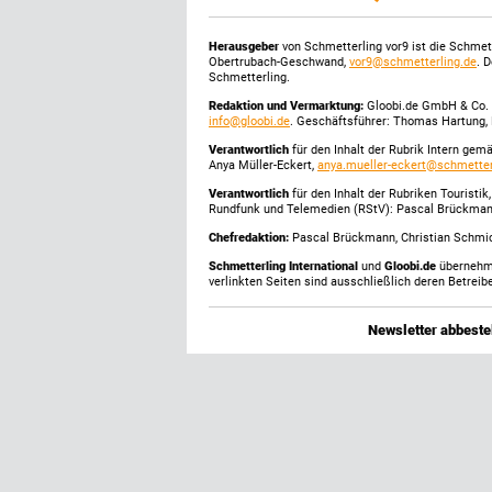
Herausgeber
von Schmetterling vor9 ist die Schme
Obertrubach-Geschwand,
vor9@schmetterling.de
. 
Schmetterling.
Redaktion und Vermarktung:
Gloobi.de GmbH & Co. 
info@gloobi.de
. Geschäftsführer: Thomas Hartung, 
Verantwortlich
für den Inhalt der Rubrik Intern gem
Anya Müller-Eckert,
anya.mueller-eckert@schmetter
Verantwortlich
für den Inhalt der Rubriken Touristi
Rundfunk und Telemedien (RStV): Pascal Brückma
Chefredaktion:
Pascal Brückmann, Christian Schmick
Schmetterling International
und
Gloobi.de
übernehmen
verlinkten Seiten sind ausschließlich deren Betreibe
Newsletter abbestel