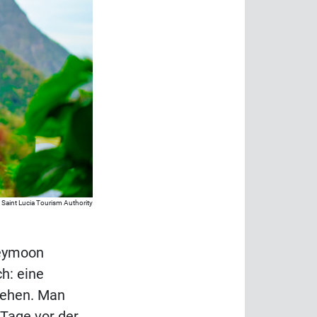
Saint Lucia Tourism Authority
neymoon
ch: eine
esehen. Man
 Tage vor der