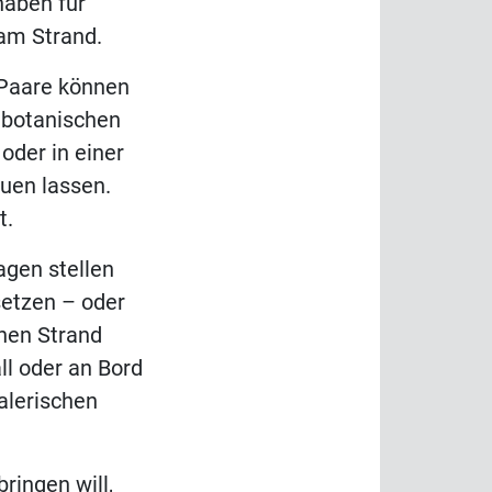
 haben für
 am Strand.
 Paare können
 botanischen
oder in einer
uen lassen.
t.
agen stellen
setzen – oder
önen Strand
ll oder an Bord
alerischen
ringen will,