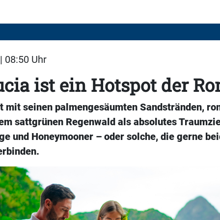
| 08:50 Uhr
ucia ist ein Hotspot der R
ilt mit seinen palmengesäumten Sandstränden, r
em sattgrünen Regenwald als absolutes Traumzie
ige und Honeymooner – oder solche, die gerne be
erbinden.