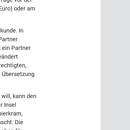
 Euro) oder am
kunde. In
Partner
 ein Partner
eändert
echtigten,
te Übersetzung
will, kann den
r Insel
pierkram,
scht. Die