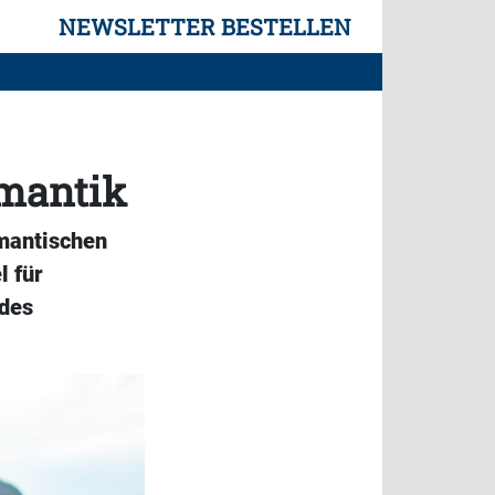
NEWSLETTER BESTELLEN
omantik
omantischen
l für
ides