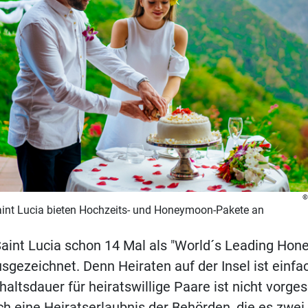
Saint Lucia bieten Hochzeits- und Honeymoon-Pakete an
Saint Lucia schon 14 Mal als "World´s Leading Ho
usgezeichnet. Denn Heiraten auf der Insel ist einfa
altsdauer für heiratswillige Paare ist nicht vorg
ich eine Heiratserlaubnis der Behörden, die es zwei