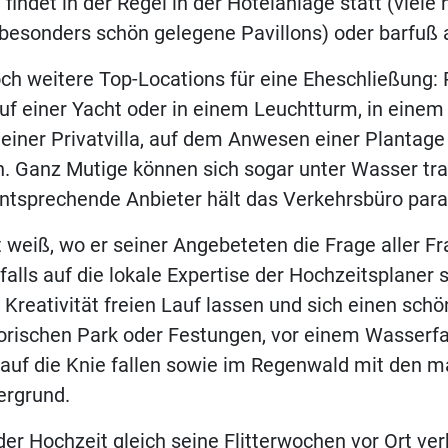
findet in der Regel in der Hotelanlage statt (viele
 besonders schön gelegene Pavillons) oder barfuß
och weitere Top-Locations für eine Eheschließung:
uf einer Yacht oder in einem Leuchtturm, in einem
 einer Privatvilla, auf dem Anwesen einer Plantage 
n. Ganz Mutige können sich sogar unter Wasser tra
ntsprechende Anbieter hält das Verkehrsbüro para
 weiß, wo er seiner Angebeteten die Frage aller Fr
nfalls auf die lokale Expertise der Hochzeitsplaner 
 Kreativität freien Lauf lassen und sich einen sch
torischen Park oder Festungen, vor einem Wasserfa
 auf die Knie fallen sowie im Regenwald mit den m
ergrund.
er Hochzeit gleich seine Flitterwochen vor Ort verb