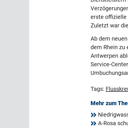
Verzögerungen 
erste offiziell
Zuletzt war di
Ab dem neuen S
dem Rhein zu 
Antwerpen abl
Service-Center
Umbuchungsan
Tags:
Flusskre
Mehr zum Th
Niedrigwass
A-Rosa sch