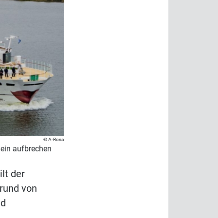
A-Rosa
hein aufbrechen
ilt der
grund von
nd