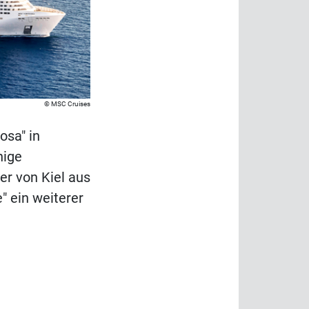
MSC Cruises
osa" in
nige
r von Kiel aus
" ein weiterer