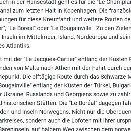
h in der Hansestadt geht es für die "Le Champlai
anal zum letzten Halt in Kopenhagen. Die französ
hungen für diese Kreuzfahrt und weitere Routen der
r", "Le Boreal" oder "Le Bougainville". Zu den Ziel
Inseln im Mittelmeer, Island, Nordeuropa und sei
es Atlantiks.
t mit der "Le Jacques-Cartier" entlang der Küsten
enden von Malta nach Athen mit der Fahrt durch de
hepunkt. Die elftägige Route durch das Schwarze M
Bougainville" entlang der Küsten der Türkei, Bulgari
 Ukraine, Russlands und Georgiens sowie zu zahl
d historischen Stätten. Die "Le Boréal" dagegen fäh
rden und Inseln Norwegens. Nicht nur die Überque
arkreises, sondern auch die Lofoten mit ihrer ursp
 Bäreninseln, auf halbem Weg zwischen dem norw