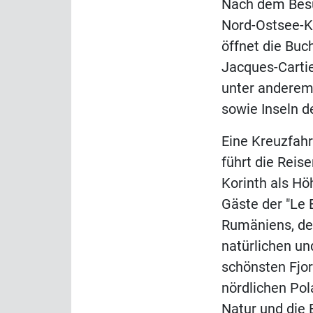
Nach dem Besuc
Nord-Ostsee-K
öffnet die Buc
Jacques-Cartie
unter anderem 
sowie Inseln d
Eine Kreuzfahr
führt die Reis
Korinth als Hö
Gäste der "Le 
Rumäniens, der
natürlichen un
schönsten Fjo
nördlichen Pol
Natur und die