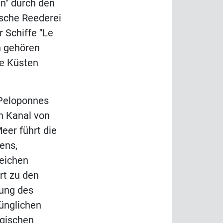
n" durch den
ische Reederei
 Schiffe "Le
en gehören
ne Küsten
 Peloponnes
n Kanal von
eer führt die
ens,
reichen
rt zu den
rung des
rünglichen
egischen