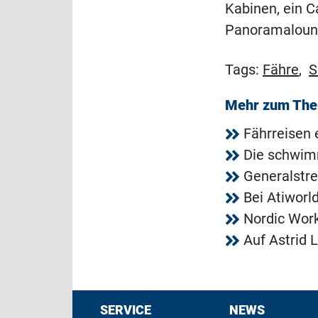
Kabinen, ein C
Panoramalounge
Tags:
Fähre
,
S
Mehr zum Th
Fährreisen 
Die schwim
Generalstrei
Bei Atiworl
Nordic Work
Auf Astrid 
SERVICE
NEWS