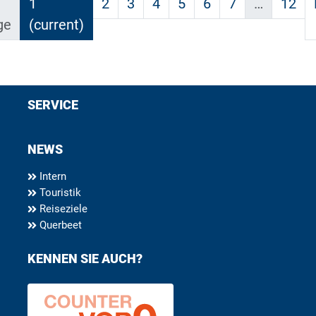
1
2
3
4
5
6
7
…
12
ge
(current)
SERVICE
NEWS
Intern
Touristik
Reiseziele
Querbeet
KENNEN SIE AUCH?