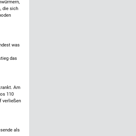
umwürmern,
 die sich
boden
indest was
stieg das
krankt. Am
tos 110
f verließen
isende als