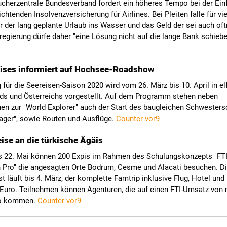
ucherzentrale Bundesverband fordert ein höheres Tempo bei der Ein
ichtenden Insolvenzversicherung für Airlines. Bei Pleiten falle für vi
 der lang geplante Urlaub ins Wasser und das Geld der sei auch of
egierung dürfe daher "eine Lösung nicht auf die lange Bank schieb
ises informiert auf Hochsee-Roadshow
 für die Seereisen-Saison 2020 wird vom 26. März bis 10. April in el
ds und Österreichs vorgestellt. Auf dem Programm stehen neben
en zur "World Explorer" auch der Start des baugleichen Schwesters
ager", sowie Routen und Ausflüge.
Counter vor9
eise an die türkische Ägäis
s 22. Mai können 200 Expis im Rahmen des Schulungskonzepts "FT
n Pro" die angesagten Orte Bodrum, Cesme und Alacati besuchen. D
t läuft bis 4. März, der komplette Famtrip inklusive Flug, Hotel u
 Euro. Teilnehmen können Agenturen, die auf einen FTI-Umsatz von
ro kommen.
Counter vor9