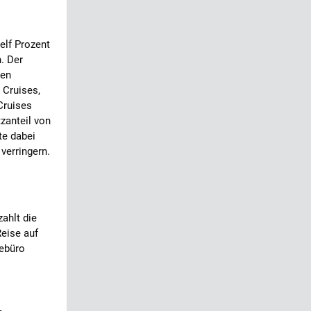
elf Prozent
. Der
den
 Cruises,
Cruises
zanteil von
te dabei
verringern.
ahlt die
Reise auf
sebüro