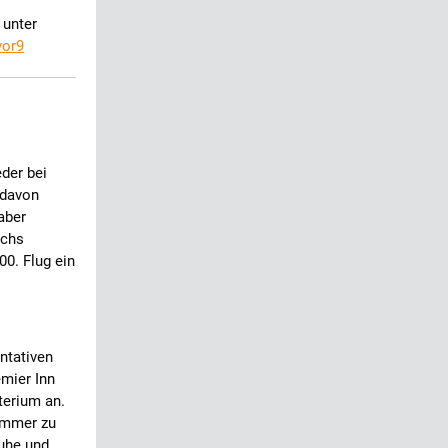
 unter
vor9
der bei
 davon
aber
echs
0. Flug ein
ntativen
mier Inn
terium an.
Zimmer zu
uhe und