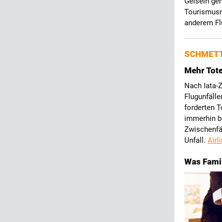
Geiseln ge
Tourismusmi
anderem Flu
SCHMETT
Mehr Tote
Nach Iata-
Flugunfälle
forderten T
immerhin be
Zwischenfäl
Unfall.
Airl
Was Famil