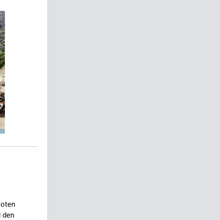
loten
d den