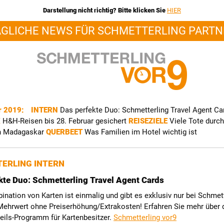
Darstellung nicht richtig? Bitte klicken Sie
HIER
ÄGLICHE NEWS FÜR SCHMETTERLING PARTN
r 2019:
INTERN
Das perfekte Duo: Schmetterling Travel Agent Ca
K
H&H-Reisen bis 28. Februar gesichert
REISEZIELE
Viele Tote durc
in Madagaskar
QUERBEET
Was Familien im Hotel wichtig ist
ERLING INTERN
kte Duo: Schmetterling Travel Agent Cards
nation von Karten ist einmalig und gibt es exklusiv nur bei Schmet
 Mehrwert ohne Preiserhöhung/Extrakosten! Erfahren Sie mehr über 
eils-Programm für Kartenbesitzer.
Schmetterling vor9