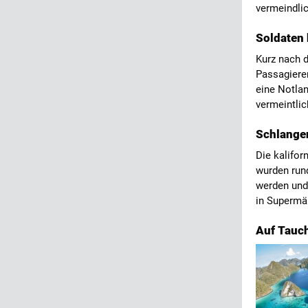
vermeindli
Soldaten 
Kurz nach 
Passagieren
eine Notla
vermeintlic
Schlangen
Die kalifor
wurden rund
werden und 
in Supermä
Auf Tauch