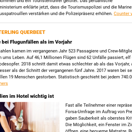
nommen und ein Touristenführer getötet. Das peruanische
nisterium erklärte jetzt, dass die Tourismuspolizei und die Marine
sspatrouillen verstärken und die Polizeipräsenz erhöhen.
Counter 
ERLING QUERBEET
 bei Flugunfällen als im Vorjahr
Zahlen kamen im vergangenen Jahr 523 Passagiere und Crew-Mitglie
n ums Leben. Auf 46,1 Millionen Flügen sind 62 Unfälle passiert, elf
odesopfer. 2018 schnitt damit etwas schlechter ab als das Vorjahr, 
sser als der Schnitt der vergangenen fünf Jahre. 2017 waren bei s
len 19 Menschen gestorben. Statistisch geschieht bei jedem 740.00
iners
ien im Hotel wichtig ist
Fast alle Teilnehmer einer repräse
Forsa-Umfrage im Auftrag von Pre
gaben Sauberkeit als oberstes Kri
Die Möglichkeit, ein Fenster im 
öffnen, eine bequeme Matratze, R