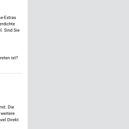
se-Extras
erdichte
l. Sind Sie
reten ist?
mit. Die
 weitere
avel Direkt