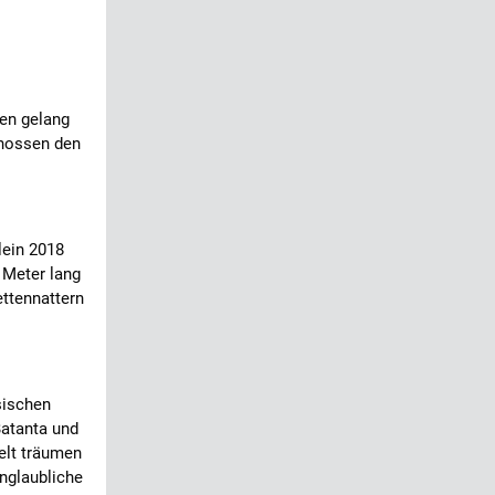
ten gelang
chossen den
lein 2018
8 Meter lang
ettennattern
sischen
Batanta und
elt träumen
unglaubliche