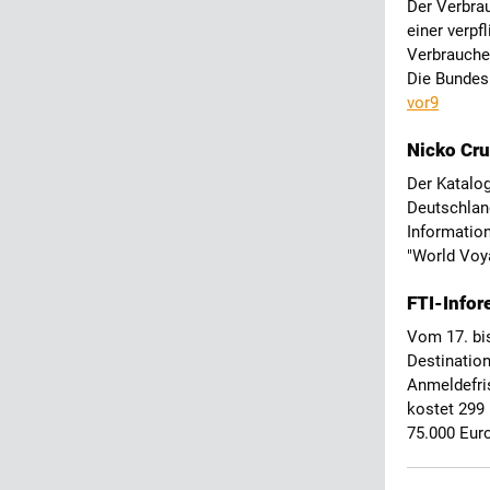
Der Verbra
einer verpfl
Verbraucher
Die Bundesr
vor9
Nicko Cru
Der Katalog
Deutschlan
Information
"World Voy
FTI-Infor
Vom 17. bi
Destinatio
Anmeldefris
kostet 299
75.000 Eu