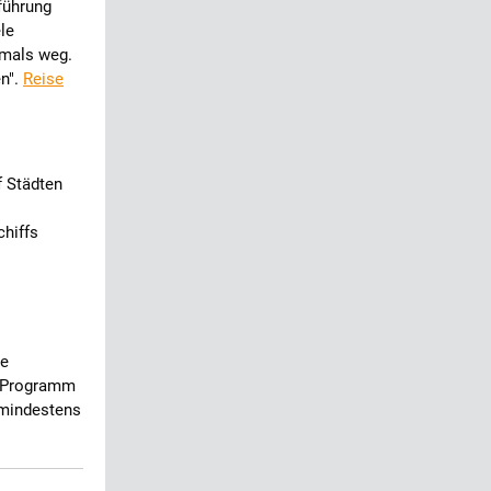
führung
ele
tmals weg.
en".
Reise
f Städten
chiffs
I
ie
nd Programm
 mindestens