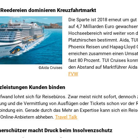
Reedereien dominieren Kreuzfahrtmarkt
Die Sparte ist 2018 erneut um gut 
auf 4,7 Milliarden Euro gewachsen
Hochseebereich wird weiter von 
Platzhirschen bestimmt. Aida, TUI
Phoenix Reisen und Hapag-Lloyd 
erreichen zusammen einen Umsat
fast 80 Prozent. TUI Cruises konn
den Abstand auf Marktführer Aida 
©Aida Cruises
FVW
tzleistungen Kunden binden
wand lohnt sich für Reisebüros. Zwar meist nicht sofort, dennoch z
ung und die Vermittlung von Ausflügen oder Tickets schon vor der 
bindung ein. Gerade durch das Mehr an Expertise kann sich ein Rei
 Online-Anbietern abheben.
Travel Talk
herschützer macht Druck beim Insolvenzschutz