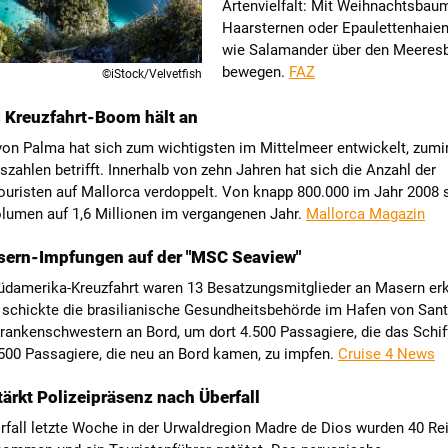
Artenvielfalt: Mit Weihnachtsba
Haarsternen oder Epaulettenhaien,
wie Salamander über den Meeres
bewegen.
FAZ
©iStock/Velvetfish
 Kreuzfahrt-Boom hält an
von Palma hat sich zum wichtigsten im Mittelmeer entwickelt, zum
szahlen betrifft. Innerhalb von zehn Jahren hat sich die Anzahl der
ouristen auf Mallorca verdoppelt. Von knapp 800.000 im Jahr 2008 
lumen auf 1,6 Millionen im vergangenen Jahr.
Mallorca Magazin
sern-Impfungen auf der "MSC Seaview"
Südamerika-Kreuzfahrt waren 13 Besatzungsmitglieder an Masern er
r schickte die brasilianische Gesundheitsbehörde im Hafen von San
rankenschwestern an Bord, um dort 4.500 Passagiere, die das Schif
500 Passagiere, die neu an Bord kamen, zu impfen.
Cruise 4 News
tärkt Polizeipräsenz nach Überfall
rfall letzte Woche in der Urwaldregion Madre de Dios wurden 40 Re