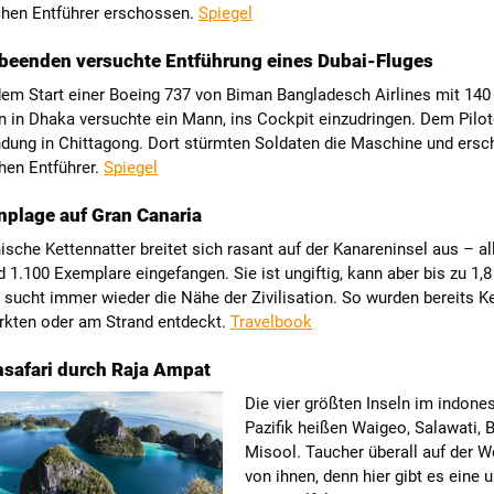
chen Entführer erschossen.
Spiegel
beenden versuchte Entführung eines Dubai-Fluges
dem Start einer Boeing 737 von Biman Bangladesch Airlines mit 140
 in Dhaka versuchte ein Mann, ins Cockpit einzudringen. Dem Pilo
ndung in Chittagong. Dort stürmten Soldaten die Maschine und ers
hen Entführer.
Spiegel
plage auf Gran Canaria
nische Kettennatter breitet sich rasant auf der Kanareninsel aus – al
 1.100 Exemplare eingefangen. Sie ist ungiftig, kann aber bis zu 1,
sucht immer wieder die Nähe der Zivilisation. So wurden bereits K
rkten oder am Strand entdeckt.
Travelbook
safari durch Raja Ampat
Die vier größten Inseln im indone
Pazifik heißen Waigeo, Salawati, 
Misool. Taucher überall auf der W
von ihnen, denn hier gibt es eine 