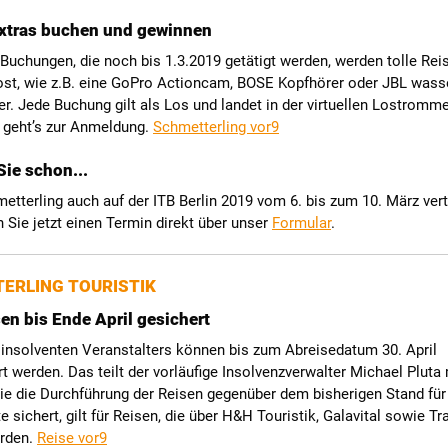
Extras buchen und gewinnen
 Buchungen, die noch bis 1.3.2019 getätigt werden, werden tolle Rei
lost, wie z.B. eine GoPro Actioncam, BOSE Kopfhörer oder JBL wass
r. Jede Buchung gilt als Los und landet in der virtuellen Lostromme
r geht’s zur Anmeldung.
Schmetterling vor9
ie schon...
tterling auch auf der ITB Berlin 2019 vom 6. bis zum 10. März vert
 Sie jetzt einen Termin direkt über unser
Formular
.
ERLING TOURISTIK
n bis Ende April gesichert
 insolventen Veranstalters können bis zum Abreisedatum 30. April
t werden. Das teilt der vorläufige Insolvenzverwalter Michael Pluta 
ie die Durchführung der Reisen gegenüber dem bisherigen Stand für
 sichert, gilt für Reisen, die über H&H Touristik, Galavital sowie Tr
rden.
Reise vor9