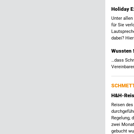
Holiday 
Unter allen
für Sie ver
Lautspreche
dabei? Hie
Wussten S
…dass Schme
Vereinbaren
SCHMETT
H&H-Reise
Reisen des
durchgeführ
Regelung, d
zwei Monate
gebucht wu