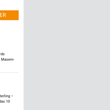
ER
rds
h Masern-
terling –
das 10