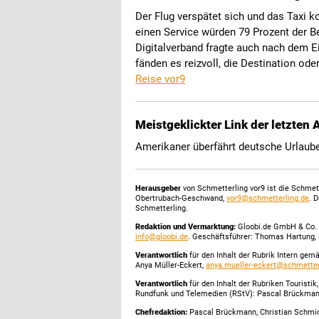
Der Flug verspätet sich und das Taxi 
einen Service würden 79 Prozent der B
Digitalverband fragte auch nach dem Ei
fänden es reizvoll, die Destination od
Reise vor9
Meistgeklickter Link der letzten
Amerikaner überfährt deutsche Urlaub
Herausgeber
von Schmetterling vor9 ist die Schme
Obertrubach-Geschwand,
vor9@schmetterling.de
. 
Schmetterling.
Redaktion und Vermarktung:
Gloobi.de GmbH & Co. 
info@gloobi.de
. Geschäftsführer: Thomas Hartung, 
Verantwortlich
für den Inhalt der Rubrik Intern gem
Anya Müller-Eckert,
anya.mueller-eckert@schmetter
Verantwortlich
für den Inhalt der Rubriken Touristi
Rundfunk und Telemedien (RStV): Pascal Brückma
Chefredaktion:
Pascal Brückmann, Christian Schmick