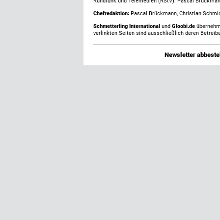
Rundfunk und Telemedien (RStV): Pascal Brückma
Chefredaktion:
Pascal Brückmann, Christian Schmick
Schmetterling International
und
Gloobi.de
übernehmen
verlinkten Seiten sind ausschließlich deren Betreibe
Newsletter abbestel