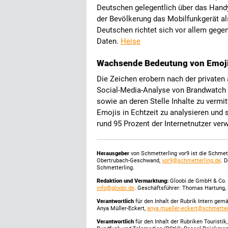
Deutschen gelegentlich über das Handy
der Bevölkerung das Mobilfunkgerät al
Deutschen richtet sich vor allem gege
Daten.
Heise
Wachsende Bedeutung von Emoji
Die Zeichen erobern nach der privaten 
Social-Media-Analyse von Brandwatch f
sowie an deren Stelle Inhalte zu vermi
Emojis in Echtzeit zu analysieren un
rund 95 Prozent der Internetnutzer ve
Herausgeber
von Schmetterling vor9 ist die Schme
Obertrubach-Geschwand,
vor9@schmetterling.de
. 
Schmetterling.
Redaktion und Vermarktung:
Gloobi.de GmbH & Co. 
info@gloobi.de
. Geschäftsführer: Thomas Hartung, 
Verantwortlich
für den Inhalt der Rubrik Intern gem
Anya Müller-Eckert,
anya.mueller-eckert@schmetter
Verantwortlich
für den Inhalt der Rubriken Touristi