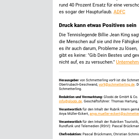
rund 40 Prozent Ersatz für eine versch
es sogar der Haupturlaub.
ADFC
Druck kann etwas Positives sein
Die Tennislegende Billie Jean King sagt
die Menschen auf sie und ihre Fähigke
es ihr auch darum, Probleme zu lösen, 
gibt es keine: "Gib Dein Bestes und ge
nicht auf, es zu versuchen."
Unternehm
Herausgeber
von Schmetterling vor9 ist die Schme
Obertrubach-Geschwand,
vor9@schmetterling.de
. 
Schmetterling.
Redaktion und Vermarktung:
Gloobi.de GmbH & Co. 
info@gloobi.de
. Geschäftsführer: Thomas Hartung, 
Verantwortlich
für den Inhalt der Rubrik Intern gem
Anya Müller-Eckert,
anya.mueller-eckert@schmetter
Verantwortlich
für den Inhalt der Rubriken Touristi
Rundfunk und Telemedien (RStV): Pascal Brückma
Chefredaktion:
Pascal Brückmann, Christian Schmick